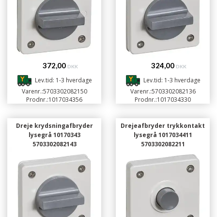
372,00
324,00
DKK
DKK
Lev.tid: 1-3 hverdage
Lev.tid: 1-3 hverdage
Varenr.:
5703302082150
Varenr.:
5703302082136
Prodnr.:
1017034356
Prodnr.:
1017034330
Dreje krydsningafbryder
Drejeafbryder trykkontakt
lysegrå 10170343
lysegrå 1017034411
5703302082143
5703302082211