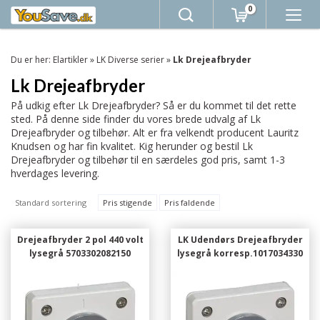
0
Du er her:
Elartikler
»
LK Diverse serier
»
Lk Drejeafbryder
Lk Drejeafbryder
På udkig efter Lk Drejeafbryder? Så er du kommet til det rette
sted. På denne side finder du vores brede udvalg af Lk
Drejeafbryder og tilbehør. Alt er fra velkendt producent Lauritz
Knudsen og har fin kvalitet. Kig herunder og bestil Lk
Drejeafbryder og tilbehør til en særdeles god pris, samt 1-3
hverdages levering.
Standard sortering
Pris stigende
Pris faldende
Drejeafbryder 2 pol 440 volt
LK Udendørs Drejeafbryder
lysegrå 5703302082150
lysegrå korresp.1017034330