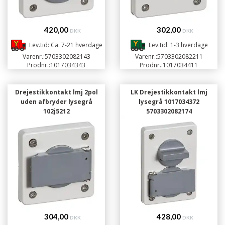
420,00
302,00
DKK
DKK
Lev.tid: Ca. 7-21 hverdage
Lev.tid: 1-3 hverdage
Varenr.:
5703302082143
Varenr.:
5703302082211
Prodnr.:
1017034343
Prodnr.:
1017034411
Drejestikkontakt lmj 2pol
LK Drejestikkontakt lmj
uden afbryder lysegrå
lysegrå 1017034372
102j5212
5703302082174
304,00
428,00
DKK
DKK