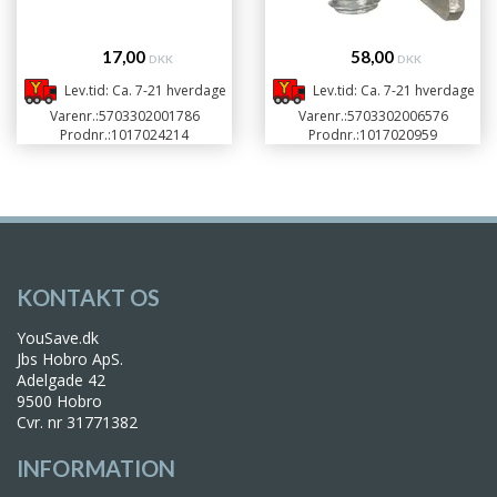
17,00
58,00
DKK
DKK
Lev.tid: Ca. 7-21 hverdage
Lev.tid: Ca. 7-21 hverdage
Varenr.:
5703302001786
Varenr.:
5703302006576
Prodnr.:
1017024214
Prodnr.:
1017020959
KONTAKT OS
YouSave.dk
Jbs Hobro ApS.
Adelgade 42
9500 Hobro
Cvr. nr 31771382
INFORMATION