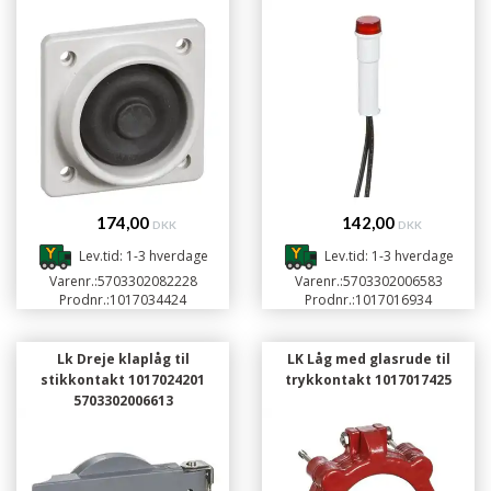
174,00
142,00
DKK
DKK
Lev.tid: 1-3 hverdage
Lev.tid: 1-3 hverdage
Varenr.:
5703302082228
Varenr.:
5703302006583
Prodnr.:
1017034424
Prodnr.:
1017016934
Lk Dreje klaplåg til
LK Låg med glasrude til
stikkontakt 1017024201
trykkontakt 1017017425
5703302006613