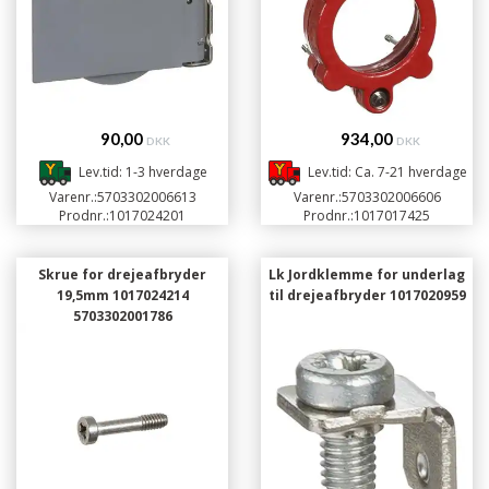
90,00
934,00
DKK
DKK
Lev.tid: 1-3 hverdage
Lev.tid: Ca. 7-21 hverdage
Varenr.:
5703302006613
Varenr.:
5703302006606
Prodnr.:
1017024201
Prodnr.:
1017017425
Skrue for drejeafbryder
Lk Jordklemme for underlag
19,5mm 1017024214
til drejeafbryder 1017020959
5703302001786