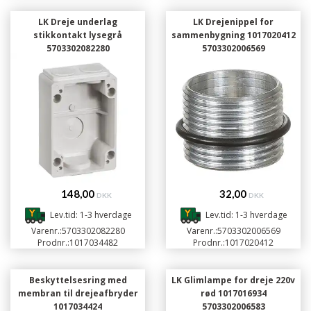
LK Dreje underlag
LK Drejenippel for
stikkontakt lysegrå
sammenbygning 1017020412
5703302082280
5703302006569
148,00
32,00
DKK
DKK
Lev.tid: 1-3 hverdage
Lev.tid: 1-3 hverdage
Varenr.:
5703302082280
Varenr.:
5703302006569
Prodnr.:
1017034482
Prodnr.:
1017020412
Beskyttelsesring med
LK Glimlampe for dreje 220v
membran til drejeafbryder
rød 1017016934
1017034424
5703302006583