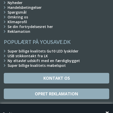
Nyheder
Handelsbetingelser
Spørgsmål
Omkring os
Klimaprofil
Se din fortrydelsesret her
Reklamation
POPULÆRT PÅ YOUSAVE.DK
Super billige kvalitets Gu10 LED lyskilder
USB stikkontakt fra LK
Ny eltavle! udskift med en færdigbygget
Super billige kvalitets møbelspot
KONTAKT OS
OPRET REKLAMATION
TILMELD NYHEDSBREV