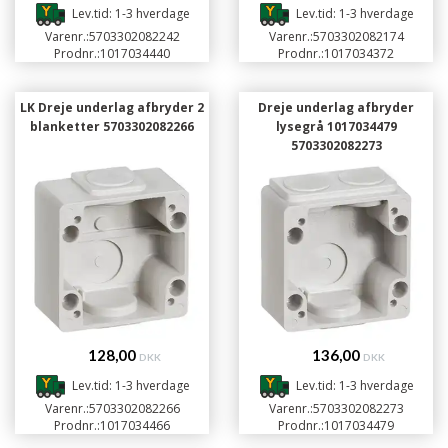
Lev.tid: 1-3 hverdage
Lev.tid: 1-3 hverdage
Varenr.:
5703302082242
Varenr.:
5703302082174
Prodnr.:
1017034440
Prodnr.:
1017034372
LK Dreje underlag afbryder 2
Dreje underlag afbryder
blanketter 5703302082266
lysegrå 1017034479
5703302082273
128,00
136,00
DKK
DKK
Lev.tid: 1-3 hverdage
Lev.tid: 1-3 hverdage
Varenr.:
5703302082266
Varenr.:
5703302082273
Prodnr.:
1017034466
Prodnr.:
1017034479