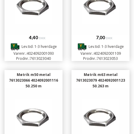
4,40
7,00
DKK
DKK
Lev.tid: 1-3 hverdage
Lev.tid: 1-3 hverdage
Varenr.:
4024092001093
Varenr.:
4024092001109
Prodnr.:
7613023040
Prodnr.:
7613023053
Møtrik m50 metal
Møtrik m63 metal
7613023066 4024092001116
7613023079 4024092001123
50.250 m
50.263 m