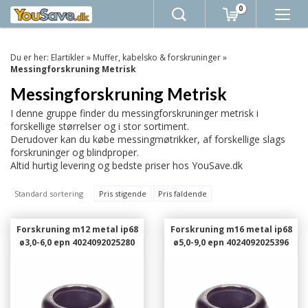
0
Du er her:
Elartikler
»
Muffer, kabelsko & forskruninger
»
Messingforskruning Metrisk
Messingforskruning Metrisk
I denne gruppe finder du messingforskruninger metrisk i
forskellige størrelser og i stor sortiment.
Derudover kan du købe messingmøtrikker, af forskellige slags
forskruninger og blindproper.
Altid hurtig levering og bedste priser hos YouSave.dk
Standard sortering
Pris stigende
Pris faldende
Forskruning m12 metal ip68
Forskruning m16 metal ip68
ø3,0-6,0 epn 4024092025280
ø5,0-9,0 epn 4024092025396