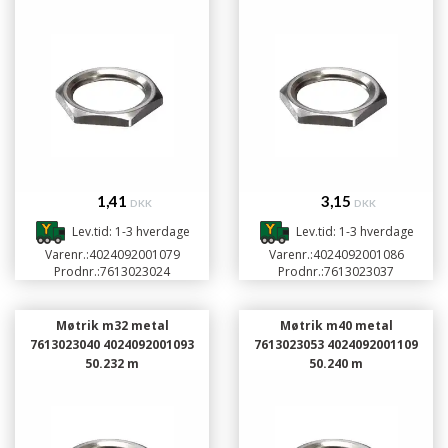
1,41
3,15
DKK
DKK
Lev.tid: 1-3 hverdage
Lev.tid: 1-3 hverdage
Varenr.:
4024092001079
Varenr.:
4024092001086
Prodnr.:
7613023024
Prodnr.:
7613023037
Møtrik m32 metal
Møtrik m40 metal
7613023040 4024092001093
7613023053 4024092001109
50.232 m
50.240 m