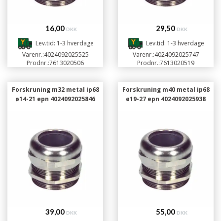
16,00
29,50
DKK
DKK
Lev.tid: 1-3 hverdage
Lev.tid: 1-3 hverdage
Varenr.:
4024092025525
Varenr.:
4024092025747
Prodnr.:
7613020506
Prodnr.:
7613020519
Forskruning m32 metal ip68
Forskruning m40 metal ip68
ø14-21 epn 4024092025846
ø19-27 epn 4024092025938
39,00
55,00
DKK
DKK