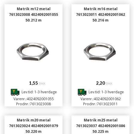
Møtrik m12 metal
Møtrik m16 metal
7613023008 4024092001055
7613023011 4024092001062
50.212 m
50.216 m
1,55
2,20
DKK
DKK
Lev.tid: 1-3 hverdage
Lev.tid: 1-3 hverdage
Varenr.:
4024092001055
Varenr.:
4024092001062
Prodnr.:
7613023008
Prodnr.:
7613023011
Møtrik m20 metal
Møtrik m25 metal
7613023024 4024092001079
7613023037 4024092001086
50.220 m
50.225 m