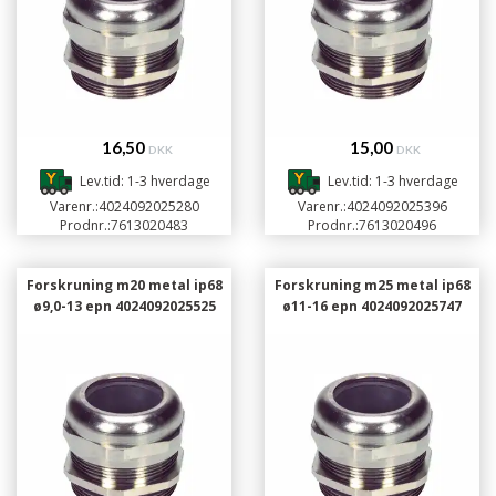
16,50
15,00
DKK
DKK
Lev.tid: 1-3 hverdage
Lev.tid: 1-3 hverdage
Varenr.:
4024092025280
Varenr.:
4024092025396
Prodnr.:
7613020483
Prodnr.:
7613020496
Forskruning m20 metal ip68
Forskruning m25 metal ip68
ø9,0-13 epn 4024092025525
ø11-16 epn 4024092025747