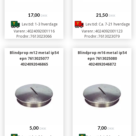
17,00
21,50
DKK
DKK
Lev.tid: 1-3 hverdage
Lev.tid: Ca. 7-21 hverdage
Varenr.:
4024092001116
Varenr.:
4024092001123
Prodnr.:
7613023066
Prodnr.:
7613023079
Blindprop m12 metal ip54
Blindprop m16 metal ip54
epn 7613025077
epn 7613025080
4024092046865
4024092046872
5,00
7,00
DKK
DKK