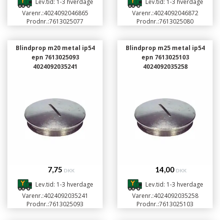
Lev.tid: 1-3 hverdage
Lev.tid: 1-3 hverdage
Varenr.:
4024092046865
Varenr.:
4024092046872
Prodnr.:
7613025077
Prodnr.:
7613025080
Blindprop m20 metal ip54
Blindprop m25 metal ip54
epn 7613025093
epn 7613025103
4024092035241
4024092035258
7,75
14,00
DKK
DKK
Lev.tid: 1-3 hverdage
Lev.tid: 1-3 hverdage
Varenr.:
4024092035241
Varenr.:
4024092035258
Prodnr.:
7613025093
Prodnr.:
7613025103