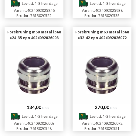
Lev.tid: 1-3 hverdage
Lev.tid: 1-3 hverdage
Varenr.:
4024092025846
Varenr.:
4024092025938
Prodnr.:
7613020522
Prodnr.:
7613020535
Forskruning m50 metal ip68
Forskruning m63 metal ip68
ø24-35 epn 4024092026003
ø32-42 epn 4024092026072
134,00
270,00
DKK
DKK
Lev.tid: 1-3 hverdage
Lev.tid: 1-3 hverdage
Varenr.:
4024092026003
Varenr.:
4024092026072
Prodnr.:
7613020548
Prodnr.:
7613020551