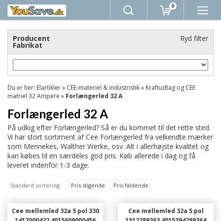
0
Producent
Ryd filter
Fabrikat
Du er her:
Elartikler
»
CEE-materiel & industristik
»
Kraftudtag og CEE
matriel 32 Ampere
»
Forlængerled 32 A
Forlængerled 32 A
På udkig efter Forlængerled? Så er du kommet til det rette sted.
Vi har stort sortiment af Cee Forlængerled fra velkendte mærker
som Mennekes, Walther Werke, osv. Alt i allerhøjste kvalitet og
kan købes til en særdeles god pris. Køb allerede i dag og få
leveret indenfor 1-3 dage.
Standard sortering
Pris stigende
Pris faldende
Cee mellemled 32a 5 pol 330
Cee mellemled 32a 5 pol
1412000422 4015609000456
1512289363 4015394289364