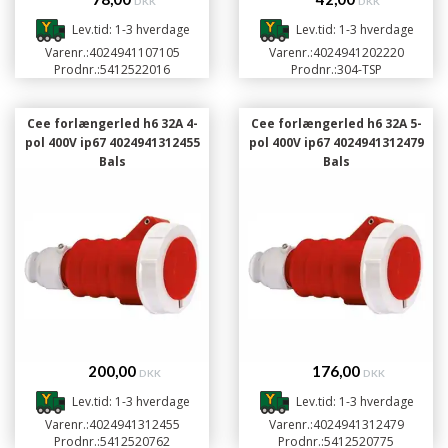
DKK
DKK
Lev.tid: 1-3 hverdage
Lev.tid: 1-3 hverdage
Varenr.:
4024941107105
Varenr.:
4024941202220
Prodnr.:
5412522016
Prodnr.:
304-TSP
Cee forlængerled h6 32A 4-
Cee forlængerled h6 32A 5-
pol 400V ip67 4024941312455
pol 400V ip67 4024941312479
Bals
Bals
200,00
176,00
DKK
DKK
Lev.tid: 1-3 hverdage
Lev.tid: 1-3 hverdage
Varenr.:
4024941312455
Varenr.:
4024941312479
Prodnr.:
5412520762
Prodnr.:
5412520775