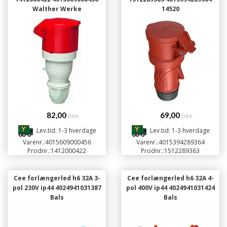
Walther Werke
14520
82,00
69,00
DKK
DKK
Lev.tid: 1-3 hverdage
Lev.tid: 1-3 hverdage
Varenr.:
4015609000456
Varenr.:
4015394289364
Prodnr.:
1412000422
Prodnr.:
1512289363
Cee forlængerled h6 32A 3-
Cee forlængerled h6 32A 4-
pol 230V ip44 4024941031387
pol 400V ip44 4024941031424
Bals
Bals