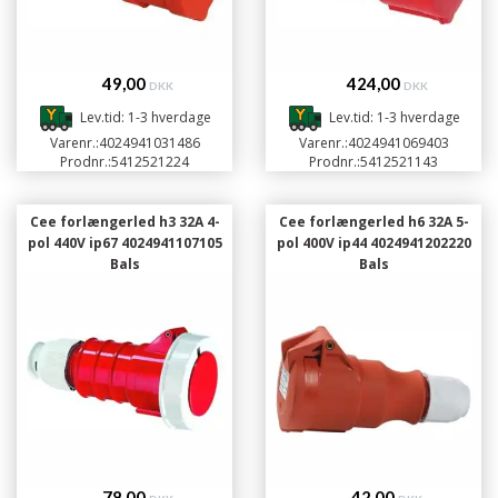
49,00
424,00
DKK
DKK
Lev.tid: 1-3 hverdage
Lev.tid: 1-3 hverdage
Varenr.:
4024941031486
Varenr.:
4024941069403
Prodnr.:
5412521224
Prodnr.:
5412521143
Cee forlængerled h3 32A 4-
Cee forlængerled h6 32A 5-
pol 440V ip67 4024941107105
pol 400V ip44 4024941202220
Bals
Bals
78,00
42,00