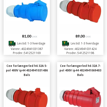
81,00
89,00
DKK
DKK
Lev.tid: 1-3 hverdage
Lev.tid: 1-3 hverdage
Varenr.:
4024941031387
Varenr.:
4024941031424
Prodnr.:
5412521169
Prodnr.:
5412521198
Cee forlængerled h6 32A 5-
Cee forlængerled h6 32A 7-
pol 400V ip44 4024941031486
pol 400V ip44 4024941069403
Bals
Bals