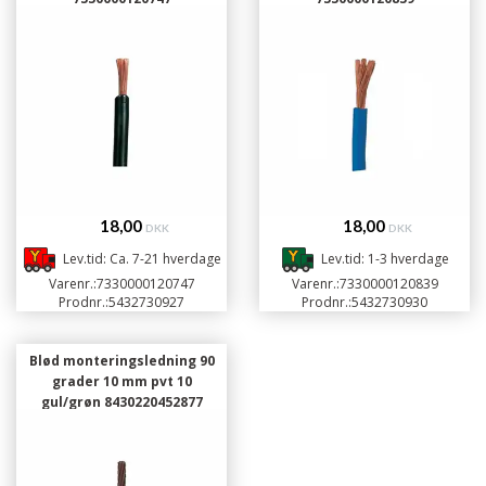
18,00
18,00
DKK
DKK
Lev.tid: Ca. 7-21 hverdage
Lev.tid: 1-3 hverdage
Varenr.:
7330000120747
Varenr.:
7330000120839
Prodnr.:
5432730927
Prodnr.:
5432730930
Blød monteringsledning 90
grader 10 mm pvt 10
gul/grøn 8430220452877