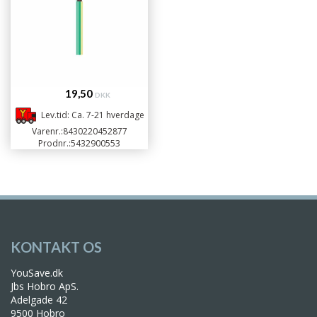
19,50
DKK
Lev.tid: Ca. 7-21 hverdage
Varenr.:
8430220452877
Prodnr.:
5432900553
KONTAKT OS
YouSave.dk
Jbs Hobro ApS.
Adelgade 42
9500 Hobro