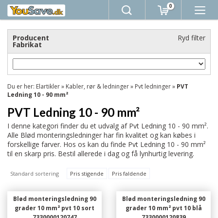
0
Producent
Ryd filter
Fabrikat
Du er her:
Elartikler
»
Kabler, rør & ledninger
»
Pvt ledninger
»
PVT
Ledning 10 - 90 mm²
PVT Ledning 10 - 90 mm²
I denne kategori finder du et udvalg af Pvt Ledning 10 - 90 mm².
Alle Blød monteringsledninger har fin kvalitet og kan købes i
forskellige farver. Hos os kan du finde Pvt Ledning 10 - 90 mm²
til en skarp pris. Bestil allerede i dag og få lynhurtig levering.
Standard sortering
Pris stigende
Pris faldende
Blød monteringsledning 90
Blød monteringsledning 90
grader 10 mm² pvt 10 sort
grader 10 mm² pvt 10 blå
7330000120747
7330000120839