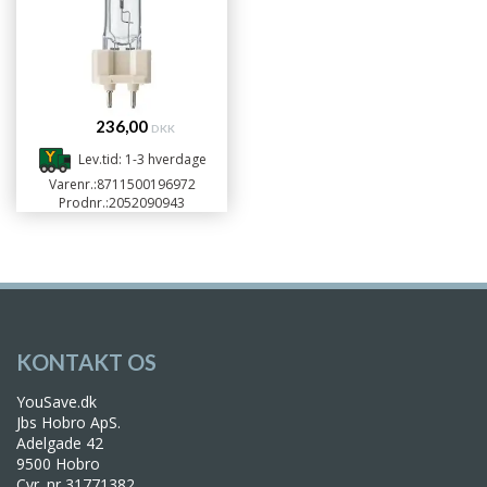
236,00
DKK
Lev.tid: 1-3 hverdage
Varenr.:
8711500196972
Prodnr.:
2052090943
KONTAKT OS
YouSave.dk
Jbs Hobro ApS.
Adelgade 42
9500 Hobro
Cvr. nr 31771382