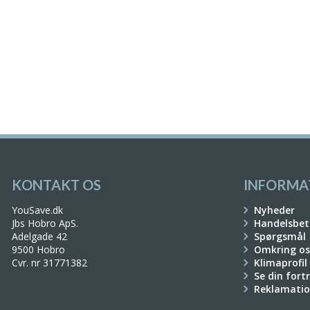
KONTAKT OS
INFORMA
YouSave.dk
Nyheder
Jbs Hobro ApS.
Handelsbet
Adelgade 42
Spørgsmål
9500 Hobro
Omkring os
Cvr. nr 31771382
Klimaprofil
Se din fort
Reklamati