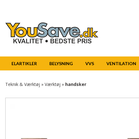
ELARTIKLER
BELYSNING
VVS
VENTILATION
Teknik & Værktøj
»
Værktøj
»
handsker