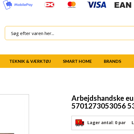
TEKNIK & VÆRKTØJ
SMART HOME
BRANDS
Arbejdshandske eu
5701273053056 5
Lager antal:
0 par
Lev