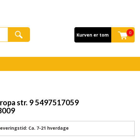
0
Kurven er tom
ropa str. 9 5497517059
3009
eringstid:
Ca. 7-21
hverdage