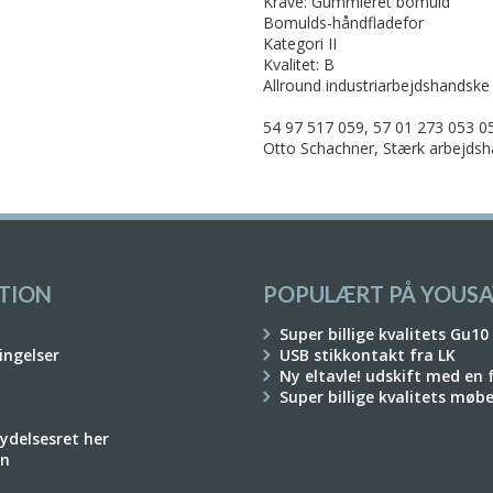
Krave: Gummieret bomuld
Bomulds-håndfladefor
Kategori II
Kvalitet: B
Allround industriarbejdshandske
54 97 517 059, 57 01 273 053 05
Otto Schachner, Stærk arbejdsh
TION
POPULÆRT PÅ YOUSA
Super billige kvalitets Gu10
ingelser
USB stikkontakt fra LK
Ny eltavle! udskift med en
Super billige kvalitets møb
rydelsesret her
on