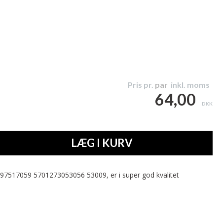
Pris pr.
par
inkl. moms
64,00
DKK
LÆG I KURV
497517059 5701273053056 53009, er i super god kvalitet