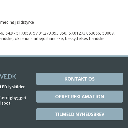
 med høj slidstyrke
6, 54.97.517.059, 57.01.273.053.056, 57.01273.053056, 53009,
andske, oksehuds arbejdshandske, beskyttelses handske
VE.DK
KONTAKT OS
 LED lyskilder
OPRET REKLAMATION
 færdigbygget
elspot
TILMELD NYHEDSBREV