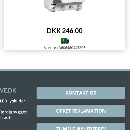
DKK 246,00
Varenr.: 3606480443206
VE.DK
KONTAKT OS
 LED lyskilder
OPRET REKLAMATION
 færdigbygget
elspot
TILMELD NYHEDSBREV