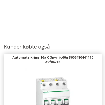
Kunder købte også
Automatsikring 16a C 3p+n ic60n 3606480441110
a9f04716