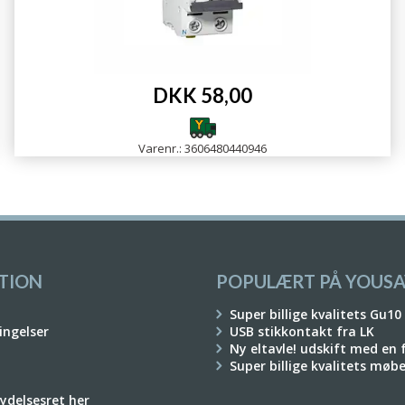
DKK 58,00
Varenr.: 3606480440946
TION
POPULÆRT PÅ YOUSA
Super billige kvalitets Gu10
ingelser
USB stikkontakt fra LK
Ny eltavle! udskift med en
Super billige kvalitets møb
rydelsesret her