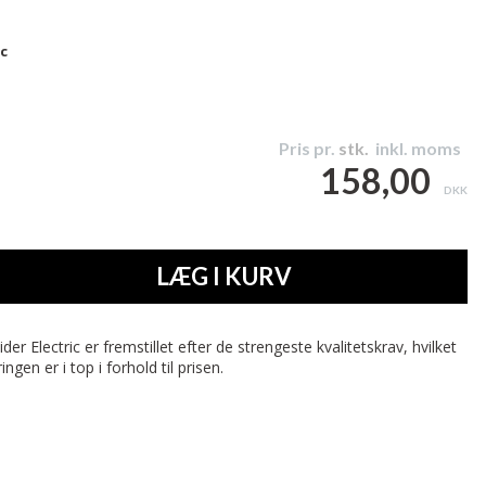
ic
Pris pr.
stk.
inkl. moms
158,00
DKK
LÆG I KURV
r Electric er fremstillet efter de strengeste kvalitetskrav, hvilket
ngen er i top i forhold til prisen.