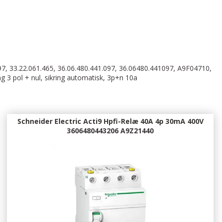
97, 33.22.061.465, 36.06.480.441.097, 36.06480.441097, A9F04710,
ng 3 pol + nul, sikring automatisk, 3p+n 10a
Schneider Electric Acti9 Hpfi-Relæ 40A 4p 30mA 400V
3606480443206 A9Z21440