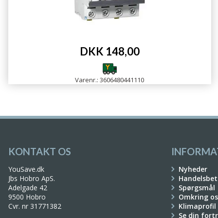
DKK 148,00
Varenr.: 3606480441110
KONTAKT OS
INFORMA
YouSave.dk
Nyheder
Jbs Hobro ApS.
Handelsbet
Adelgade 42
Spørgsmål
9500 Hobro
Omkring os
Cvr. nr 31771382
Klimaprofil
Se din fort