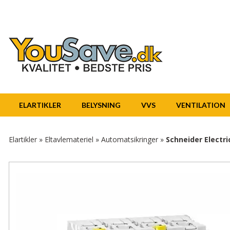
ELARTIKLER
BELYSNING
VVS
VENTILATION
Elartikler
»
Eltavlemateriel
»
Automatsikringer
»
Schneider Electr