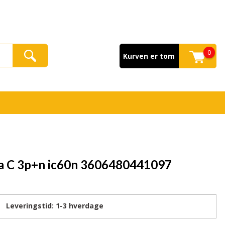
0
Kurven er tom
a C 3p+n ic60n 3606480441097
Leveringstid:
1-3
hverdage