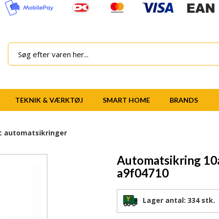
TEKNIK & VÆRKTØJ
SMART HOME
BRANDS
ic automatsikringer
Automatsikring 10
a9f04710
Lager antal:
334 stk.