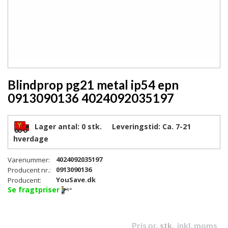
Blindprop pg21 metal ip54 epn
0913090136 4024092035197
Lager antal:
0 stk.
Leveringstid:
Ca. 7-21
hverdage
4024092035197
Varenummer:
0913090136
Producent nr.:
YouSave.dk
Producent:
Se fragtpriser
Pris pr.
stk.
inkl. moms