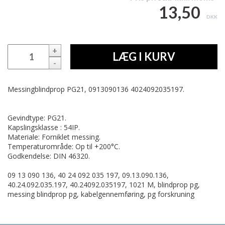
13,50
DKK
+
LÆG I KURV
-
Messingblindprop PG21, 0913090136 4024092035197.
Gevindtype: PG21.
Kapslingsklasse : 54IP.
Materiale: Forniklet messing.
Temperaturområde: Op til +200°C.
Godkendelse: DIN 46320.
09 13 090 136, 40 24 092 035 197, 09.13.090.136,
40.24.092.035.197, 40.24092.035197, 1021 M, blindprop pg,
messing blindprop pg, kabelgennemføring, pg forskruning