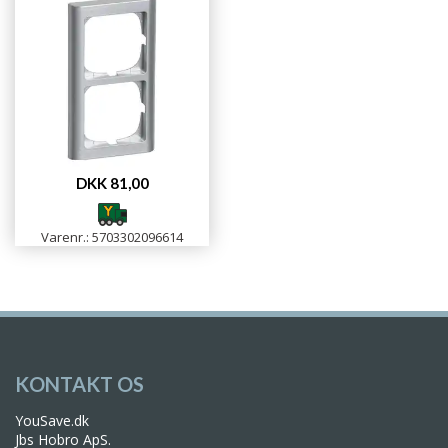
DKK 81,00
Varenr.: 5703302096614
KONTAKT OS
YouSave.dk
Jbs Hobro ApS.