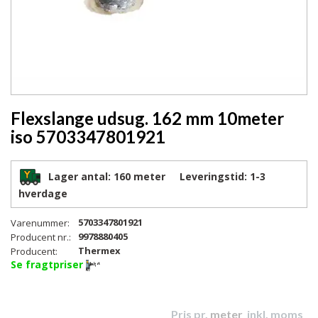
Flexslange udsug. 162 mm 10meter
iso 5703347801921
Lager antal:
160 meter
Leveringstid:
1-3
hverdage
5703347801921
Varenummer:
9978880405
Producent nr.:
Thermex
Producent:
Se fragtpriser
Pris pr.
meter
inkl. moms