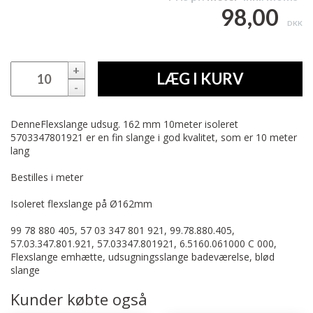
98,00
DKK
+
LÆG I KURV
-
DenneFlexslange udsug. 162 mm 10meter isoleret
5703347801921 er en fin slange i god kvalitet, som er 10 meter
lang
Bestilles i meter
Isoleret flexslange på Ø162mm
99 78 880 405, 57 03 347 801 921, 99.78.880.405,
57.03.347.801.921, 57.03347.801921, 6.5160.061000 C 000,
Flexslange emhætte, udsugningsslange badeværelse, blød
slange
Kunder købte også