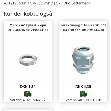
40.12195.533177, V-TEC VM12 LGR , Obo Bettermann
Kunder købte også
Møtrik m12 plastik epn
Forskruning m16 plastik ip68
0913084016 4012195874157
ø4,5-10 epn 4012195533238
DKK 1,34
DKK 4,35
Varenr.: 4012195874157
Varenr.: 4012195533238