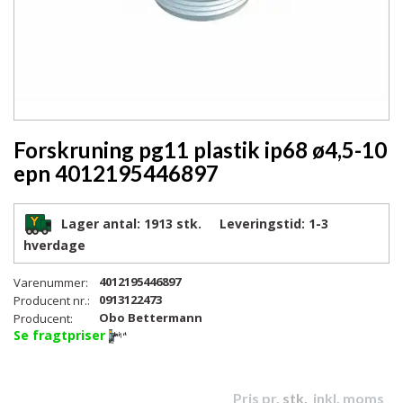
Forskruning pg11 plastik ip68 ø4,5-10
epn 4012195446897
Lager antal:
1913 stk.
Leveringstid:
1-3
hverdage
4012195446897
Varenummer:
0913122473
Producent nr.:
Obo Bettermann
Producent:
Se fragtpriser
Pris pr.
stk.
inkl. moms