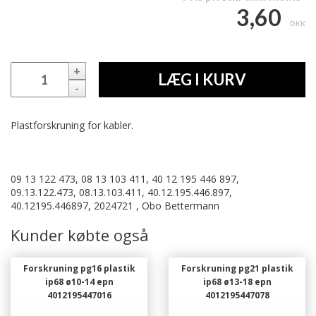
3,60
DKK
+
LÆG I KURV
-
Plastforskruning for kabler.
09 13 122 473, 08 13 103 411, 40 12 195 446 897,
09.13.122.473, 08.13.103.411, 40.12.195.446.897,
40.12195.446897, 2024721 , Obo Bettermann
Kunder købte også
Forskruning pg16 plastik
Forskruning pg21 plastik
ip68 ø10-14 epn
ip68 ø13-18 epn
4012195447016
4012195447078