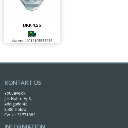
DKK 4,35
Varenr.: 4012195533238
KONTAKT OS
YouSave.dk
Jbs Hobro ApS.
Adelgade 42
9500 Hobro
Cvr. nr 31771382
INFORMATION