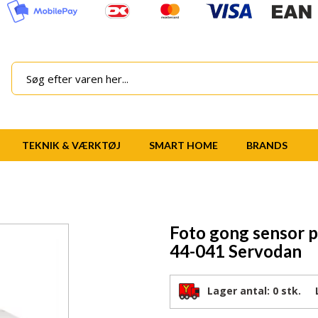
TEKNIK & VÆRKTØJ
SMART HOME
BRANDS
Foto gong sensor
44-041 Servodan
Lager antal:
0 stk.
Le