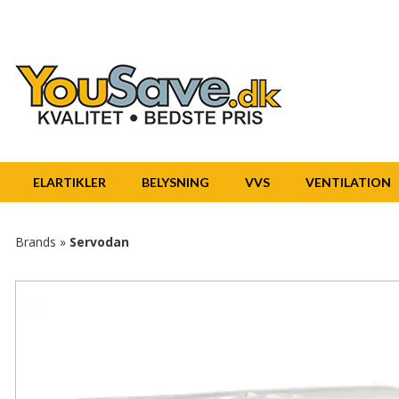
ELARTIKLER
BELYSNING
VVS
VENTILATION
Brands
»
Servodan