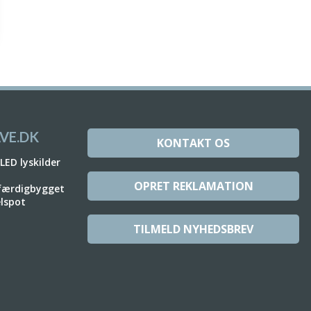
VE.DK
KONTAKT OS
 LED lyskilder
OPRET REKLAMATION
 færdigbygget
elspot
TILMELD NYHEDSBREV