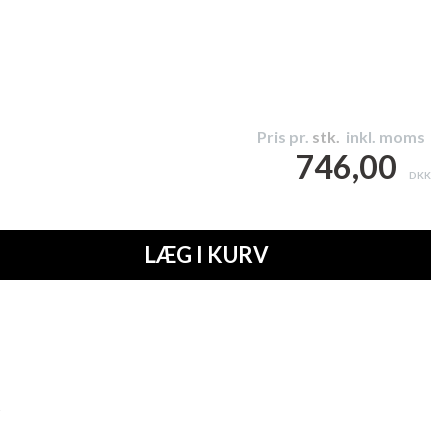
Pris pr.
stk.
inkl. moms
746,00
DKK
LÆG I KURV
C