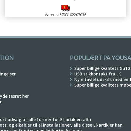
Varenr.: 5703102207036
TION
POPULÆRT PÅ YOUSA
Super billige kvalitets Gu10
ingelser
USB stikkontakt fra LK
Ny eltavle! udskift med en
Super billige kvalitets møb
rydelsesret her
on
rt udvalg af alle former for El-artikler, alt i
ts, og elkabler til el installationer, alle disse El-artikler kan
e priser og fragtes med lynhurtig levering.