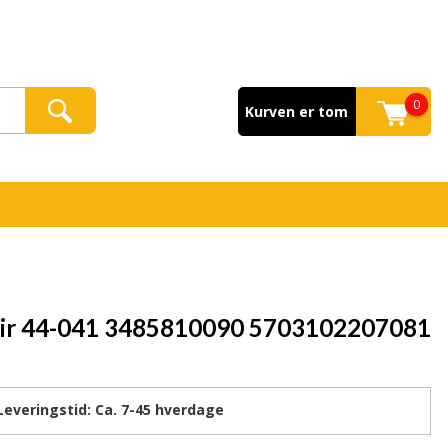
0
Kurven er tom
 pir 44-041 3485810090 5703102207081
veringstid:
Ca. 7-45
hverdage