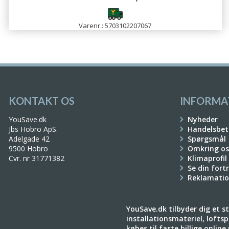
Varenr.: 5703102207067
KONTAKT OS
INFORMA
YouSave.dk
Nyheder
Jbs Hobro ApS.
Handelsbet
Adelgade 42
Spørgsmål
9500 Hobro
Omkring os
Cvr. nr 31771382
Klimaprofil
Se din fort
Reklamati
YouSave.dk tilbyder dig et sto
installationsmateriel, loftspo
købes til faste billige onlin