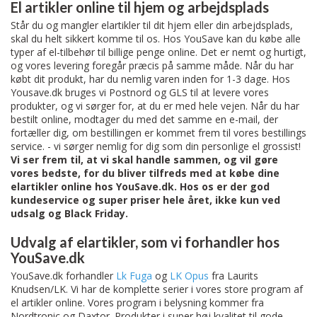
El artikler online til hjem og arbejdsplads
Står du og mangler elartikler til dit hjem eller din arbejdsplads,
skal du helt sikkert komme til os. Hos YouSave kan du købe alle
typer af el-tilbehør til billige penge online. Det er nemt og hurtigt,
og vores levering foregår præcis på samme måde. Når du har
købt dit produkt, har du nemlig varen inden for 1-3 dage. Hos
Yousave.dk bruges vi Postnord og GLS til at levere vores
produkter, og vi sørger for, at du er med hele vejen. Når du har
bestilt online, modtager du med det samme en e-mail, der
fortæller dig, om bestillingen er kommet frem til vores bestillings
service. - vi sørger nemlig for dig som din personlige el grossist!
Vi ser frem til, at vi skal handle sammen, og vil gøre
vores bedste, for du bliver tilfreds med at købe dine
elartikler online hos YouSave.dk. Hos os er der god
kundeservice og super priser hele året, ikke kun ved
udsalg og Black Friday.
Udvalg af elartikler, som vi forhandler hos
YouSave.dk
YouSave.dk forhandler
Lk Fuga
og
LK Opus
fra Laurits
Knudsen/LK. Vi har de komplette serier i vores store program af
el artikler online. Vores program i
belysning
kommer fra
Nordtronic og Daxtor. Produkter i super høj kvalitet til gode