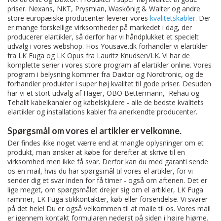
priser. Nexans, NKT, Prysmian, Waskönig & Walter og andre
store europæiske producenter leverer vores
kvalitetskabler
. Der
er mange forskellige virksomheder på markedet i dag, der
producerer elartikler, så derfor har vi håndplukket et specielt
udvalg i vores webshop. Hos Yousave.dk forhandler vi elartikler
fra LK Fuga og LK Opus fra Lauritz Knudsen/LK. Vi har de
komplette serier i vores store program af elartikler online. Vores
program i belysning kommer fra Daxtor og Nordtronic, og de
forhandler produkter i super høj kvalitet til gode priser. Desuden
har vi et stort udvalg af Hager, OBO Bettermann, Rehau og
Tehalit kabelkanaler og kabelskjulere - alle de bedste kvalitets
elartikler og installations kabler fra anerkendte producenter.
Spørgsmål om vores el artikler er velkomne.
Der findes ikke noget værre end at mangle oplysninger om et
produkt, man ønsker at købe for derefter at skrive til en
virksomhed men ikke få svar. Derfor kan du med garanti sende
os en mail, hvis du har spørgsmål til vores el artikler, for vi
sender dig et svar inden for få timer - også om aftenen. Det er
lige meget, om spørgsmålet drejer sig om el artikler, LK Fuga
rammer, LK Fuga stikkontakter, køb eller forsendelse. Vi svarer
på det hele! Du er også velkommen til at maile til os. Vores mail
er igennem kontakt formularen nederst på siden i højre hjørne.