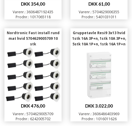
DKK 354,00
DKK 61,00
Varenr.: 3606487192435
Varenr.: 5704629006355
Prodnr.: 1017065118
Prodnr.: 5401031011
Nordtronic Fast install rund
Gruppetavle Resi9 3x13 hvid
mat hvid 5704629005709 10
1stk 16A 3P+n, 1stk 10A 3P+n,
stk
5stk 10A 1P+n, 1stk 16A 1P+n
DKK 476,00
DKK 3.022,00
Varenr.: 5704629005709
Varenr.: 3606486403969
Prodnr.: 6242005702
Prodnr.: 1016011626