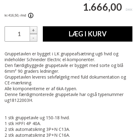
1.666,00
DKK
+
LÆG I KURV
-
Gruppetavlen er bygget i LK gruppeafsætning ug6 hvid og
indeholder Schneider Electric el-komponenter.
Den færdigbyggede gruppetavle er bygget med sorte og blå
6mm² 90 graders ledninger.
Gruppetavlen leveres selvfølgelig med fuld dokumentation og
CE-mærkning.
Alle komponenterne er af 6kA-typen.
Denne færdigmonterede gruppetavle har også typenummer
ug18122003H.
1 stk gruppetavle ug 150-18 hvid.
1 stk HPFI 4P 40A.
2 stk automatsikring 3P+N C13A.
2 stk automatsikring 3P+N C16A.