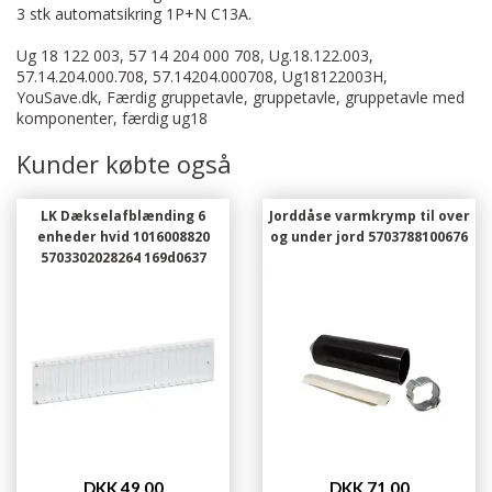
3 stk automatsikring 1P+N C13A.
Ug 18 122 003, 57 14 204 000 708, Ug.18.122.003,
57.14.204.000.708, 57.14204.000708, Ug18122003H,
YouSave.dk, Færdig gruppetavle, gruppetavle, gruppetavle med
komponenter, færdig ug18
Kunder købte også
LK Dækselafblænding 6
Jorddåse varmkrymp til over
enheder hvid 1016008820
og under jord 5703788100676
5703302028264 169d0637
DKK 49,00
DKK 71,00