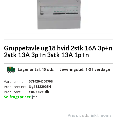
Gruppetavle ug18 hvid 2stk 16A 3p+n
2stk 13A 3p+n 3stk 13A 1p+n
Lager antal:
15 stk.
Leveringstid:
1-3
hverdage
5714204000708
Varenummer:
Ug18122003H
Producent nr.:
YouSave.dk
Producent:
Se fragtpriser
Pris pr.
stk.
inkl. moms