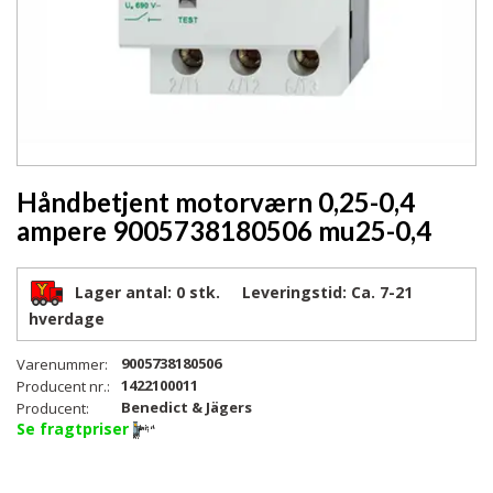
Håndbetjent motorværn 0,25-0,4
ampere 9005738180506 mu25-0,4
Lager antal:
0 stk.
Leveringstid:
Ca. 7-21
hverdage
9005738180506
Varenummer:
1422100011
Producent nr.:
Benedict & Jägers
Producent:
Se fragtpriser