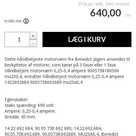
Pris pr.
stk.
inkl. moms
640,00
DKK
+
LÆG I KURV
-
Dette håndbetjente motorværn fra Benedict Jägers anvendes til
beskyttelse af motorer, som kører på 3 faser eller 1 fase.
Håndbetjent motorværn 0,25-0,4 ampere 9005738180506
mu250,4, erstatter Håndbetjent motorværn 0,25-0,4 ampere
1422692684 9005738692689 mu25a0,4
Egenskaber:
Maks spænding: 690 volt.
Ampere: 0,25-0,4 ampere.
Bredde: 45 mm.
14 22 692 684, 90 05 738 692 689, 14.22.692.684,
90.05.738.692.689, 90.05738.692689, MU25A0,4, Benedict