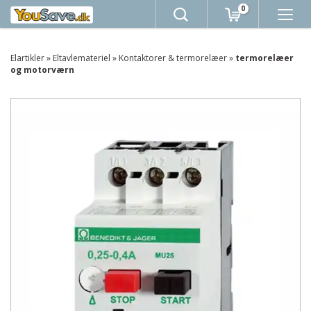
0
Elartikler
»
Eltavlemateriel
»
Kontaktorer & termorelæer
»
termorelæer
og motorværn