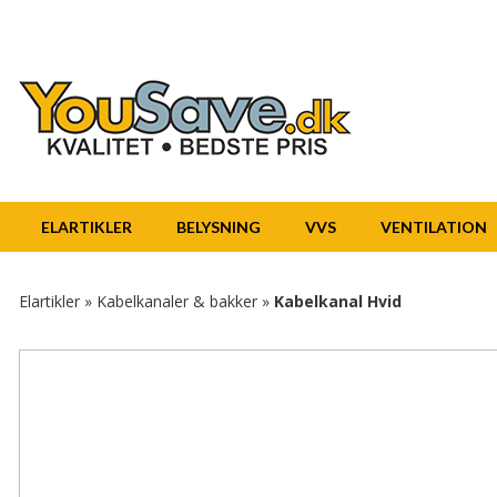
ELARTIKLER
BELYSNING
VVS
VENTILATION
Elartikler
»
Kabelkanaler & bakker
»
Kabelkanal Hvid