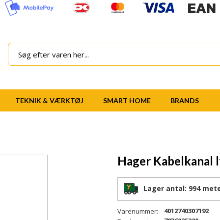
TEKNIK & VÆRKTØJ
SMART HOME
BRANDS
Hager Kabelkanal 
Lager antal:
994 met
4012740307192
Varenummer: