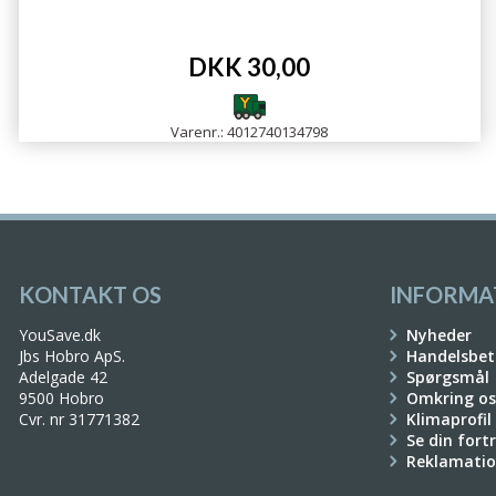
DKK 30,00
Varenr.: 4012740134798
KONTAKT OS
INFORMA
YouSave.dk
Nyheder
Jbs Hobro ApS.
Handelsbet
Adelgade 42
Spørgsmål
9500 Hobro
Omkring os
Cvr. nr 31771382
Klimaprofil
Se din fort
Reklamati