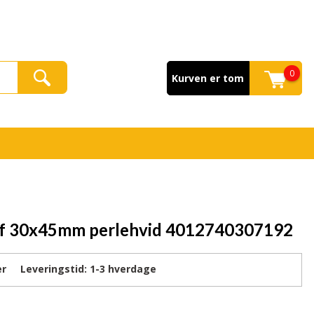
0
Kurven er tom
lf 30x45mm perlehvid 4012740307192
er
Leveringstid:
1-3
hverdage