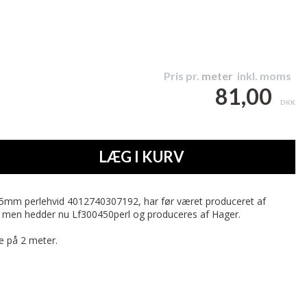
Pris pr.
meter
inkl. moms
81,00
DKK
LÆG I KURV
5mm perlehvid 4012740307192, har før været produceret af
 men hedder nu Lf300450perl og produceres af Hager.
e på 2 meter.