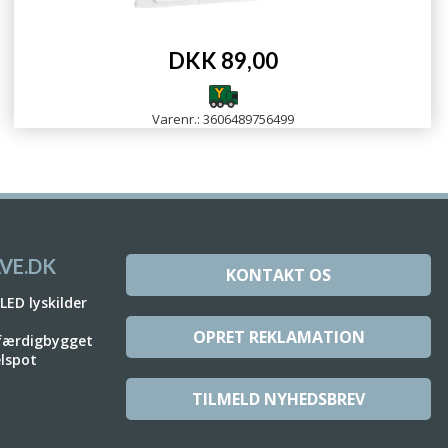
DKK 89,00
Varenr.: 3606489756499
VE.DK
KONTAKT OS
 LED lyskilder
OPRET REKLAMATION
 færdigbygget
elspot
TILMELD NYHEDSBREV