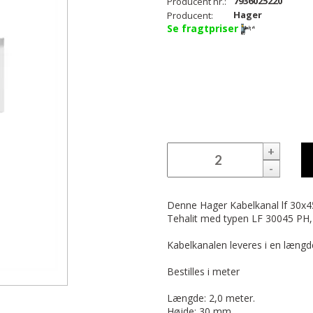
7936025220
Producent nr.:
Hager
Producent:
Se fragtpriser
+
-
Denne Hager Kabelkanal lf 30x4
Tehalit med typen LF 30045 PH,
Kabelkanalen leveres i en længd
Bestilles i meter
Længde: 2,0 meter.
Højde: 30 mm.