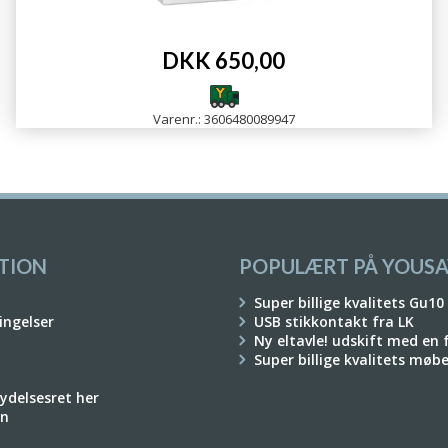
DKK 650,00
Varenr.: 3606480089947
TION
POPULÆRT PÅ YOUSA
Super billige kvalitets Gu10
ingelser
USB stikkontakt fra LK
Ny eltavle! udskift med en
Super billige kvalitets møb
rydelsesret her
on