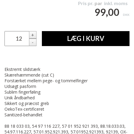
Pris pr.
par
inkl. moms
99,00
DKK
+
LÆG I KURV
-
Ekstremt slidstærk
Skærehæmmende (cut C)
Forstærket mellem pege- og tommelfinger
Udsøgt pasform
Sublim fingerføling
Unik åndbarhed
Sikkert og præcist greb
OekoTex-certificeret
Sanitized-behandlet
88 18 033 03, 54 97 116 227, 57 01 952 921 393, 88.18.033.03,
54.97.116.227, 57.01.952.921.393, 57.01952.921393, 92139, OX-