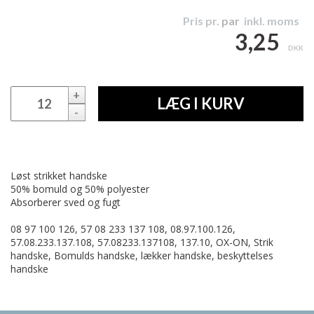
Pris pr.
par
inkl. moms
3,25
DKK
+
LÆG I KURV
-
Løst strikket handske
50% bomuld og 50% polyester
Absorberer sved og fugt
08 97 100 126, 57 08 233 137 108, 08.97.100.126,
57.08.233.137.108, 57.08233.137108, 137.10, OX-ON, Strik
handske, Bomulds handske, lækker handske, beskyttelses
handske