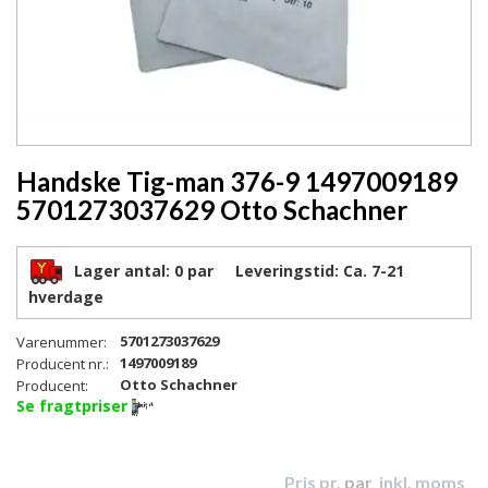
Handske Tig-man 376-9 1497009189
5701273037629 Otto Schachner
Lager antal:
0 par
Leveringstid:
Ca. 7-21
hverdage
5701273037629
Varenummer:
1497009189
Producent nr.:
Otto Schachner
Producent:
Se fragtpriser
Pris pr.
par
inkl. moms