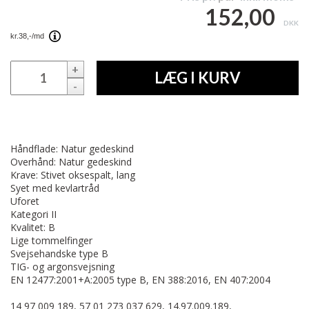
152,00
DKK
+
LÆG I KURV
-
Håndflade: Natur gedeskind
Overhånd: Natur gedeskind
Krave: Stivet oksespalt, lang
Syet med kevlartråd
Uforet
Kategori II
Kvalitet: B
Lige tommelfinger
Svejsehandske type B
TIG- og argonsvejsning
EN 12477:2001+A:2005 type B, EN 388:2016, EN 407:2004
14 97 009 189, 57 01 273 037 629, 14.97.009.189,