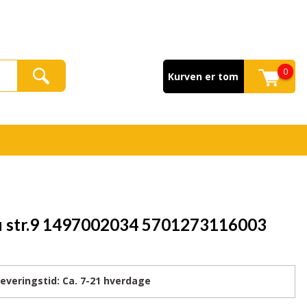
0
Kurven er tom
u str.9 1497002034 5701273116003
eringstid:
Ca. 7-21
hverdage