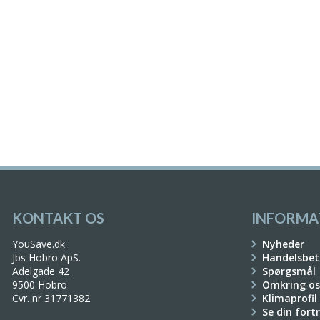
KONTAKT OS
INFORMA
YouSave.dk
Nyheder
Jbs Hobro ApS.
Handelsbet
Adelgade 42
Spørgsmål
9500 Hobro
Omkring os
Cvr. nr 31771382
Klimaprofil
Se din fort