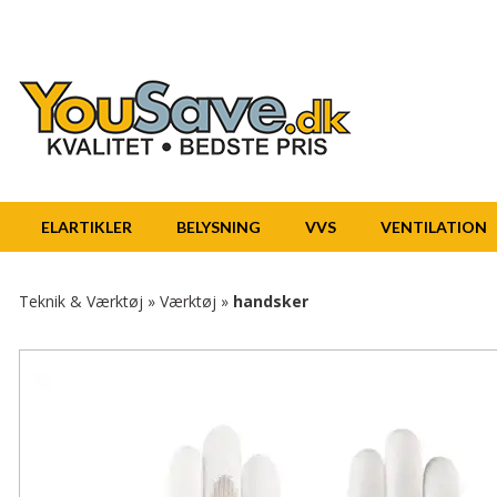
ELARTIKLER
BELYSNING
VVS
VENTILATION
Teknik & Værktøj
»
Værktøj
»
handsker