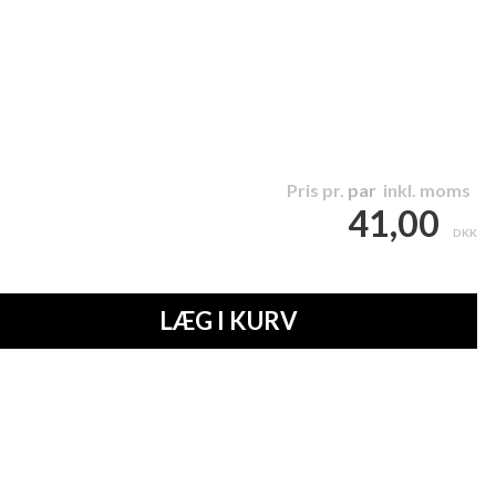
Pris pr.
par
inkl. moms
41,00
DKK
LÆG I KURV