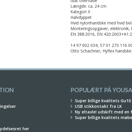
Glat overflade
Længde: ca. 24 cm
Kategori II
Halvdyppet
Hvid nylonhandske med hvid be
Monteringsopgaver, elektronik, 
EN 388:2016, EN 420:2003+A1:
14 97 002 034, 57 01 273 116 00
Otto Schachner, Hyflex handske
TION
POPULÆRT PÅ YOUSA
Super billige kvalitets Gu10
ingelser
USB stikkontakt fra LK
Ny eltavle! udskift med en
Super billige kvalitets møb
rydelsesret her