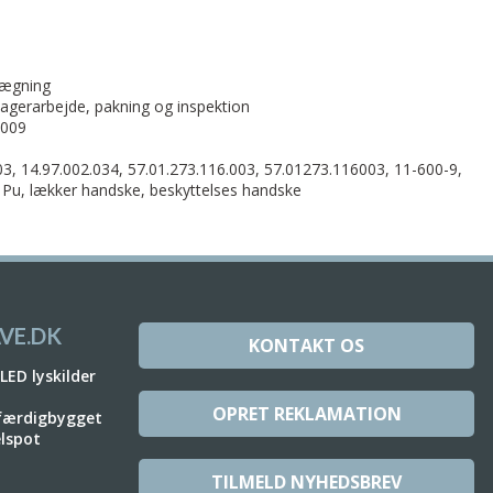
lægning
lagerarbejde, pakning og inspektion
2009
3, 14.97.002.034, 57.01.273.116.003, 57.01273.116003, 11-600-9,
 Pu, lækker handske, beskyttelses handske
VE.DK
KONTAKT OS
 LED lyskilder
OPRET REKLAMATION
 færdigbygget
elspot
TILMELD NYHEDSBREV