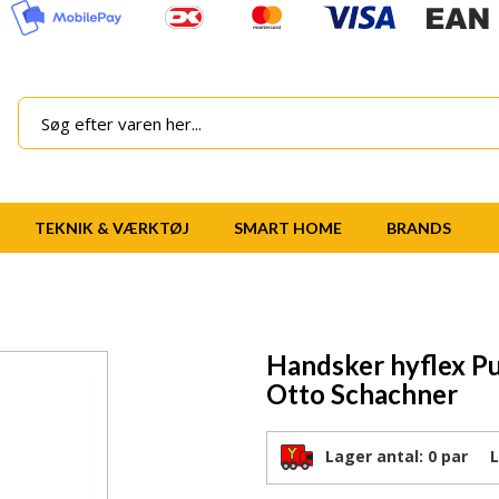
TEKNIK & VÆRKTØJ
SMART HOME
BRANDS
Handsker hyflex P
Otto Schachner
Lager antal:
0 par
Lev