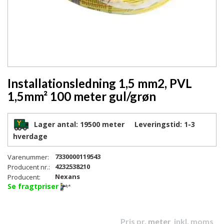
Installationsledning 1,5 mm2, PVL
1,5mm² 100 meter gul/grøn
Lager antal:
19500 meter
Leveringstid:
1-3
hverdage
7330000119543
Varenummer:
4232538210
Producent nr.:
Nexans
Producent:
Se fragtpriser
Pris pr.
meter
inkl. moms