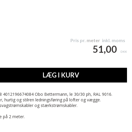
n
Pris pr.
meter
inkl. moms
51,00
DKK
LÆG I KURV
18 4012196674084 Obo Bettermann, le 30/30 ph, RAL 9016.
, hurtig og stilren ledningsføring på lofter og vægge.
er, svagstrømskabler og stærkstrømskabler.
e på 2 meter.