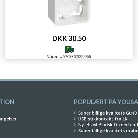
DKK 30,50
Varenr.: 5703302099066
TION
POPULÆRT PÅ YOUSA
Super billige kvalitets Gu10
ingelser
USB stikkontakt fra LK
Ny eltavle! udskift med en
Super billige kvalitets møb