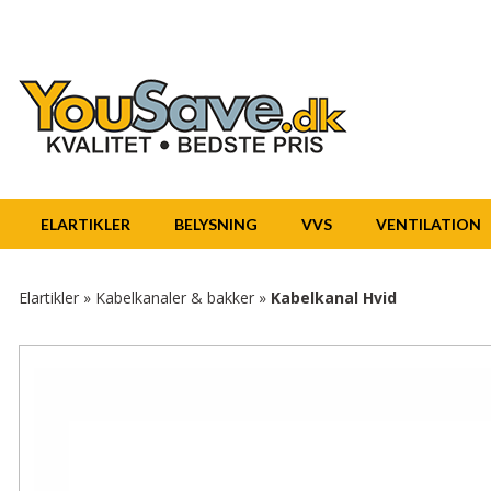
ELARTIKLER
BELYSNING
VVS
VENTILATION
Elartikler
»
Kabelkanaler & bakker
»
Kabelkanal Hvid