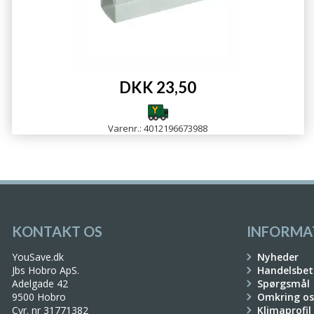
DKK 23,50
Varenr.: 4012196673988
KONTAKT OS
INFORMA
YouSave.dk
Nyheder
Jbs Hobro ApS.
Handelsbet
Adelgade 42
Spørgsmål
9500 Hobro
Omkring os
Cvr. nr 31771382
Klimaprofil