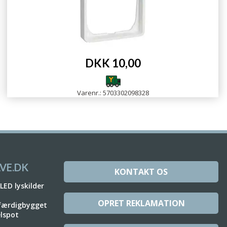
DKK 10,00
Varenr.: 5703302098328
VE.DK
KONTAKT OS
 LED lyskilder
OPRET REKLAMATION
 færdigbygget
elspot