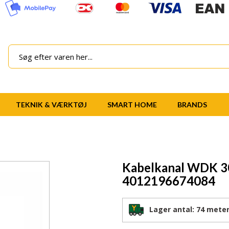
TEKNIK & VÆRKTØJ
SMART HOME
BRANDS
Kabelkanal WDK 3
4012196674084
Lager antal:
74 mete