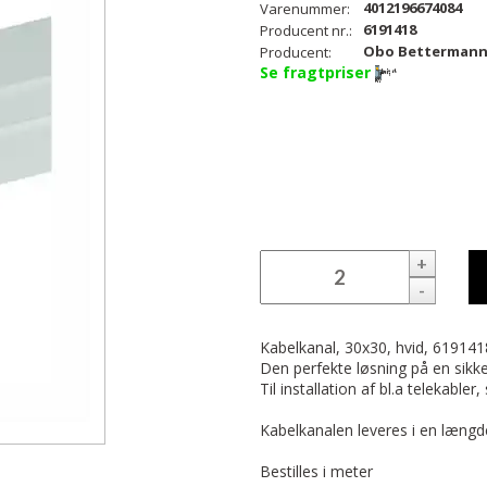
4012196674084
Varenummer:
6191418
Producent nr.:
Obo Betterman
Producent:
Se fragtpriser
+
-
Kabelkanal, 30x30, hvid, 61914
Den perfekte løsning på en sikker
Til installation af bl.a telekabl
Kabelkanalen leveres i en længd
Bestilles i meter