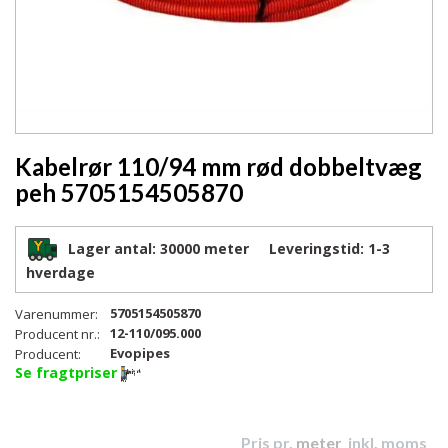
Kabelrør 110/94 mm rød dobbeltvæg
peh 5705154505870
Lager antal:
30000 meter
Leveringstid:
1-3
hverdage
5705154505870
Varenummer:
12-110/095.000
Producent nr.:
Evopipes
Producent:
Se fragtpriser
Pris pr.
meter
inkl. moms