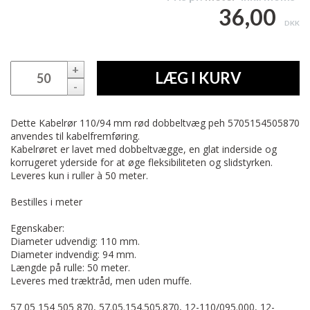
36,00
DKK
+
LÆG I KURV
-
Dette Kabelrør 110/94 mm rød dobbeltvæg peh 5705154505870
anvendes til kabelfremføring.
Kabelrøret er lavet med dobbeltvægge, en glat inderside og
korrugeret yderside for at øge fleksibiliteten og slidstyrken.
Leveres kun i ruller à 50 meter.
Bestilles i meter
Egenskaber:
Diameter udvendig: 110 mm.
Diameter indvendig: 94 mm.
Længde på rulle: 50 meter.
Leveres med træktråd, men uden muffe.
57 05 154 505 870, 57.05.154.505.870, 12-110/095.000, 12-