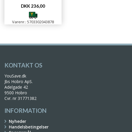
DKK 236,00
Varenr.: 5703302043878
KONTAKT OS
YouSave.dk
Jbs Hobro ApS.
Adelgade 42
9500 Hobro
Cvr. nr 31771382
INFORMATION
Nyheder
Handelsbetingelser