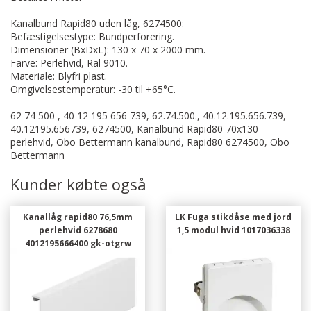
Kanalbund Rapid80 uden låg, 6274500:
Befæstigelsestype: Bundperforering.
Dimensioner (BxDxL): 130 x 70 x 2000 mm.
Farve: Perlehvid, Ral 9010.
Materiale: Blyfri plast.
Omgivelsestemperatur: -30 til +65°C.
62 74 500 , 40 12 195 656 739, 62.74.500., 40.12.195.656.739,
40.12195.656739, 6274500, Kanalbund Rapid80 70x130
perlehvid, Obo Bettermann kanalbund, Rapid80 6274500, Obo
Bettermann
Kunder købte også
Kanallåg rapid80 76,5mm
LK Fuga stikdåse med jord
perlehvid 6278680
1,5 modul hvid 1017036338
4012195666400 gk-otgrw