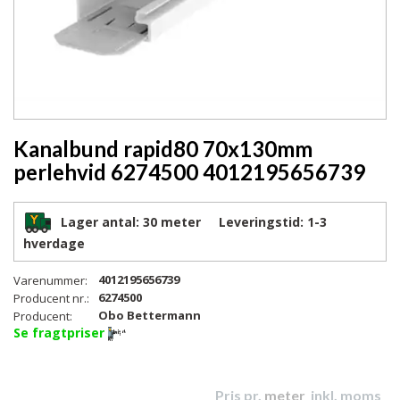
Kanalbund rapid80 70x130mm
perlehvid 6274500 4012195656739
Lager antal:
30 meter
Leveringstid:
1-3
hverdage
4012195656739
Varenummer:
6274500
Producent nr.:
Obo Bettermann
Producent:
Se fragtpriser
Pris pr.
meter
inkl. moms