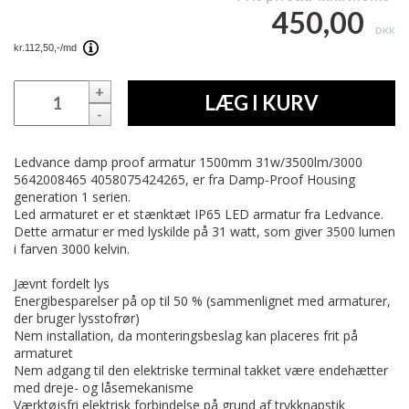
450,00
DKK
+
LÆG I KURV
-
Ledvance damp proof armatur 1500mm 31w/3500lm/3000
5642008465 4058075424265, er fra Damp-Proof Housing
generation 1 serien.
Led armaturet er et stænktæt IP65 LED armatur fra Ledvance.
Dette armatur er med lyskilde på 31 watt, som giver 3500 lumen
i farven 3000 kelvin.
Jævnt fordelt lys
Energibesparelser på op til 50 % (sammenlignet med armaturer,
der bruger lysstofrør)
Nem installation, da monteringsbeslag kan placeres frit på
armaturet
Nem adgang til den elektriske terminal takket være endehætter
med dreje- og låsemekanisme
Værktøjsfri elektrisk forbindelse på grund af trykknapstik