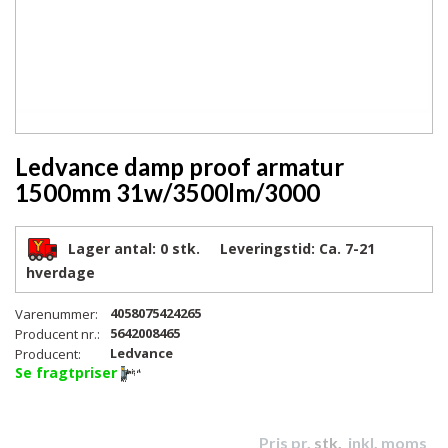
Ledvance damp proof armatur
1500mm 31w/3500lm/3000
Lager antal:
0 stk.
Leveringstid:
Ca. 7-21
hverdage
4058075424265
Varenummer:
5642008465
Producent nr.:
Ledvance
Producent:
Se fragtpriser
Pris pr.
stk.
inkl. moms