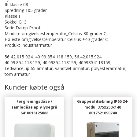
IK klasse 08
Spredning 105 grader
Klasse I
Sokkel G13
Serie Damp Proof
Mindste omgivelsestemperatur_Celsius-30 grader C
Højeste omgivelsestemperatur Celsius +40 grader C
Produkt Industriarmatur
56 42 015 924, 40 99 854 118 159, 56.42.015.924,
40.99.854.118.159, 40.99854.118159, 4099854118159,
Ledvance, ip 65 armatur, vandtæt armatur, polyesterarmatur,
tom armatur
Kunder købte også
Forgreningsdåse /
Gruppeafdækning IP65 24-
samledåse ap 9 lysegrå
modul 375x250x140
6410016125088
8017521090740