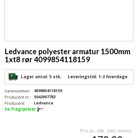
Ledvance polyester armatur 1500mm
1xt8 rør 4099854118159
Lager antal:
5 stk.
Leveringstid:
1-3
hverdage
4099854118159
Varenummer:
5642007783
Producent nr.:
Ledvance
Producent:
Se fragtpriser
Pris pr.
stk.
inkl. moms