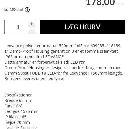
178,00
DKK
+
LÆG I KURV
-
Ledvance polyester armatur1500mm 1xt8 rør 4099854118159,
er Damp-Proof Housing generation 3 er et tomme stænktæt
IP65 armaturhus fra LEDVANCE.
Dette armatur er forberedt til 1 stk LED rør.
Damp-Proof Housing er designet til perfekt brug sammen med
Osram SubstiTUBE T8 LED-rør fra Ledvance i 1500mm længde.
Bemærk leveres uden Led lysrør
Specifikationer
Bredde 65 mm
Farve Grå
Længde 1585 mm
IP klasse 65
Højde 70 mm
Lyskilde Eksklusiv