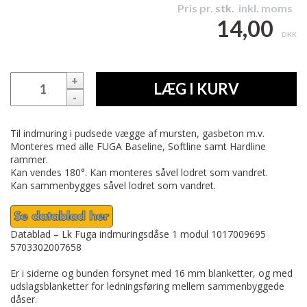
Pris pr.
stk.
inkl. moms
14,00
DKK
+
LÆG I KURV
-
Til indmuring i pudsede vægge af mursten, gasbeton m.v.
Monteres med alle FUGA Baseline, Softline samt Hardline
rammer.
Kan vendes 180°. Kan monteres såvel lodret som vandret.
Kan sammenbygges såvel lodret som vandret.
Datablad – Lk Fuga indmuringsdåse 1 modul 1017009695
5703302007658
Er i siderne og bunden forsynet med 16 mm blanketter, og med
udslagsblanketter for ledningsføring mellem sammenbyggede
dåser.