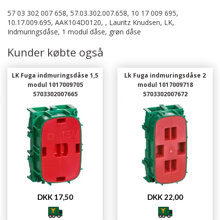
57 03 302 007 658, 57.03.302.007.658, 10 17 009 695,
10.17.009.695, AAK104D0120, , Lauritz Knudsen, LK,
Indmuringsdåse, 1 modul dåse, grøn dåse
Kunder købte også
LK Fuga indmuringsdåse 1,5
Lk Fuga indmuringsdåse 2
modul 1017009705
modul 1017009718
5703302007665
5703302007672
DKK 17,50
DKK 22,00