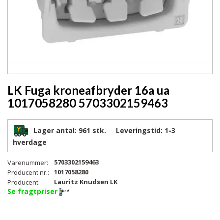
LK Fuga kroneafbryder 16a ua
1017058280 5703302159463
Lager antal:
961 stk.
Leveringstid:
1-3
hverdage
5703302159463
Varenummer:
1017058280
Producent nr.:
Lauritz Knudsen LK
Producent:
Se fragtpriser