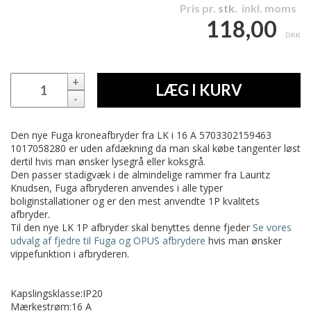
Pris pr.
stk.
inkl. moms
118,00
DKK
+
LÆG I KURV
-
Den nye Fuga kroneafbryder fra LK i 16 A 5703302159463
1017058280 er uden afdækning da man skal købe tangenter løst
dertil hvis man ønsker lysegrå eller koksgrå.
Den passer stadigvæk i de almindelige rammer fra Lauritz
Knudsen, Fuga afbryderen anvendes i alle typer
boliginstallationer og er den mest anvendte 1P kvalitets
afbryder.
Til den nye LK 1P afbryder skal benyttes denne fjeder
Se vores
udvalg af fjedre til Fuga og OPUS afbrydere
hvis man ønsker
vippefunktion i afbryderen.
Kapslingsklasse:IP20
Mærkestrøm:16 A