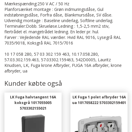
Mærkespænding:250 V AC / 50 Hz
Planforsænket montage : Grøn indmuringsdåse, Gul
indstøbningsdåse, Forfra dåse, Blankmursdåse, SV dåse.
Udvendig montage : Baseline underlag, Softline underlag.
Terminaler:Dobb. Skrueløse.Ledning : 1,5-2,5 mm2 stiv,
flertrådet el. mangetrådet ledning. En leder pr. hul.
Farver : Vejledende RAL værdier. Hvid RAL 9016, Lysegrå RAL
7035/9018, Koksgrå RAL 7015/7016
10 17 058 280, 57 03 302 159 463, 10.17.058.280,
57.03.302.159.463, 57.03302.159463, 542D0005, Lauritz
Knudsen, LK, Fuga krone Afbryder, FUGA 16A afbryder, krone
afbryder, ua
Kunder købte også
LK Fuga halvtangent 16A
LK Fuga 1 polet afbryder 16A
koksgrå 1017055005
ua 1017058222 5703302159401
5703302155021