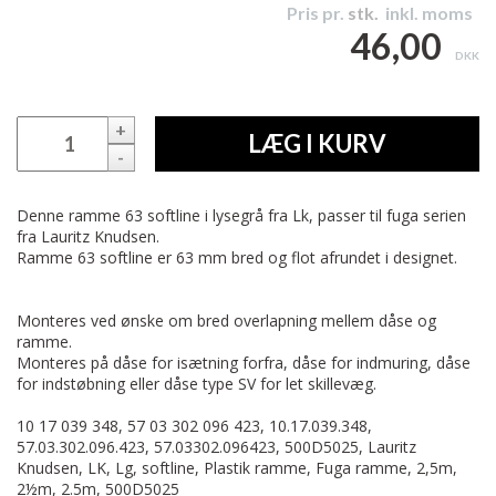
Pris pr.
stk.
inkl. moms
46,00
DKK
+
LÆG I KURV
-
Denne ramme 63 softline i lysegrå fra Lk, passer til fuga serien
fra Lauritz Knudsen.
Ramme 63 softline er 63 mm bred og flot afrundet i designet.
Monteres ved ønske om bred overlapning mellem dåse og
ramme.
Monteres på dåse for isætning forfra, dåse for indmuring, dåse
for indstøbning eller dåse type SV for let skillevæg.
10 17 039 348, 57 03 302 096 423, 10.17.039.348,
57.03.302.096.423, 57.03302.096423, 500D5025, Lauritz
Knudsen, LK, Lg, softline, Plastik ramme, Fuga ramme, 2,5m,
2½m, 2.5m, 500D5025