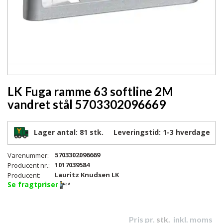
LK Fuga ramme 63 softline 2M
vandret stål 5703302096669
Lager antal:
81 stk.
Leveringstid:
1-3
hverdage
5703302096669
Varenummer:
1017039584
Producent nr.:
Lauritz Knudsen LK
Producent:
Se fragtpriser
Pris pr.
stk.
inkl. moms