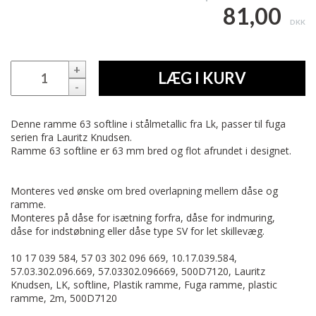
81,00
DKK
+
LÆG I KURV
-
Denne ramme 63 softline i stålmetallic fra Lk, passer til fuga
serien fra Lauritz Knudsen.
Ramme 63 softline er 63 mm bred og flot afrundet i designet.
Monteres ved ønske om bred overlapning mellem dåse og
ramme.
Monteres på dåse for isætning forfra, dåse for indmuring,
dåse for indstøbning eller dåse type SV for let skillevæg.
10 17 039 584, 57 03 302 096 669, 10.17.039.584,
57.03.302.096.669, 57.03302.096669, 500D7120, Lauritz
Knudsen, LK, softline, Plastik ramme, Fuga ramme, plastic
ramme, 2m, 500D7120