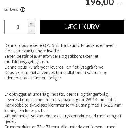
196,00
DKK
+
LÆG I KURV
-
Denne robuste serie OPUS 73 fra Lauritz Knudsens er lavet i
deres sædvanlige høje kvalitet.
Serien består bl.a. af afbrydere og stikkontakter i et
modulopbygget system.
Denne opus 73 afbryder leveres i en flot lysegrå farve.
Opus 73 materiel anvendes til installationer i vådrum og
udendørsinstallationer i boliger.
Er opbygget af underlag, indsats, dæksel og tangent/låg.
Leveres komplet med membranpakning for Ø8-14 mm kabel.
Har dobbelte skrueløse klemmer for tilslutning med 1,5-2,5 mm²
ledning. En leder pr. hul.
Afbryderindsatse kan ændres til trykkontakter ved montering af
fjeder.
Grundmodulet er 73 x 73 mm. Alle underlag er forsynet med