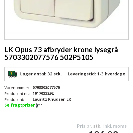
LK Opus 73 afbryder krone lysegrå
5703302077576 502P5105
Lager antal:
32 stk.
Leveringstid:
1-3
hverdage
5703302077576
Varenummer:
1017033292
Producent nr.:
Lauritz Knudsen LK
Producent:
Se fragtpriser
Pris pr.
stk.
inkl. moms