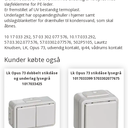
sløjfeklemme for PE-leder.
Er fremstillet af UV bestandig termoplast.
Underlaget har opspændingshuller i hjørner samt
udslagsblanketter for drænhuller til kondensvand, som skal
åbnes.
10 17 033 292, 57 03 302 077 576, 10.17.033.292,
57.03.302.077.576, 57.03302.077576, 502P5105, Lauritz
Knudsen, LK, Opus 73, udvendig kontakt, ip44, vådrums kontakt
Kunder købte også
Lk Opus 73 dobbelt stikdåse
Lk Opus 73 stikdåse lysegrå
og underlag lysegrå
1017033399 5703302077675
1017033425