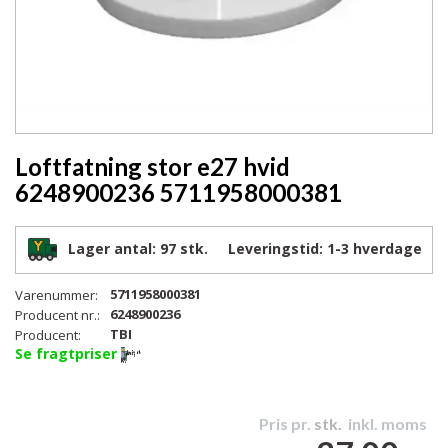
Loftfatning stor e27 hvid
6248900236 5711958000381
Lager antal:
97 stk.
Leveringstid:
1-3
hverdage
5711958000381
Varenummer:
6248900236
Producent nr.:
TBI
Producent:
Se fragtpriser
Pris pr.
stk.
inkl. moms