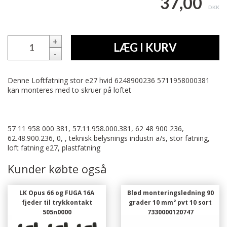
37,00
DKK
+
LÆG I KURV
-
Denne Loftfatning stor e27 hvid 6248900236 5711958000381
kan monteres med to skruer på loftet
57 11 958 000 381, 57.11.958.000.381, 62 48 900 236,
62.48.900.236, 0, , teknisk belysnings industri a/s, stor fatning,
loft fatning e27, plastfatning
Kunder købte også
LK Opus 66 og FUGA 16A
Blød monteringsledning 90
fjeder til trykkontakt
grader 10 mm² pvt 10 sort
505n0000
7330000120747