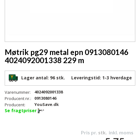
Møtrik pg29 metal epn 0913080146
4024092001338 229 m
Lager antal:
96 stk.
Leveringstid:
1-3
hverdage
4024092001338
Varenummer:
0913080146
Producent nr.:
YouSave.dk
Producent:
Se fragtpriser
Pris pr.
stk.
inkl. moms