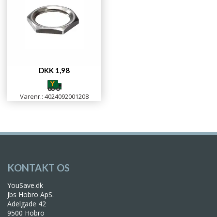
DKK 1,98
Varenr.: 4024092001208
KONTAKT OS
YouSave.dk
Jbs Hobro ApS.
Adelgade 42
9500 Hobro