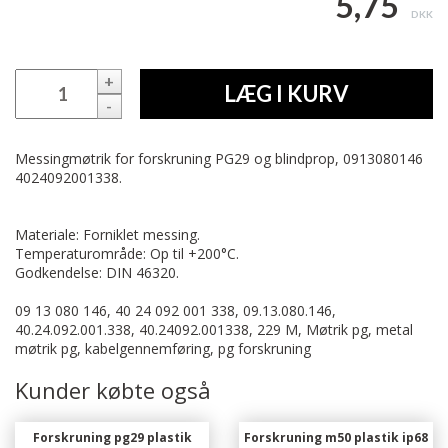
5,75
DKK
+
LÆG I KURV
-
Messingmøtrik for forskruning PG29 og blindprop, 0913080146
4024092001338.
Materiale: Forniklet messing.
Temperaturområde: Op til +200°C.
Godkendelse: DIN 46320.
09 13 080 146, 40 24 092 001 338, 09.13.080.146,
40.24.092.001.338, 40.24092.001338, 229 M, Møtrik pg, metal
møtrik pg, kabelgennemføring, pg forskruning
Kunder købte også
Forskruning pg29 plastik
Forskruning m50 plastik ip68