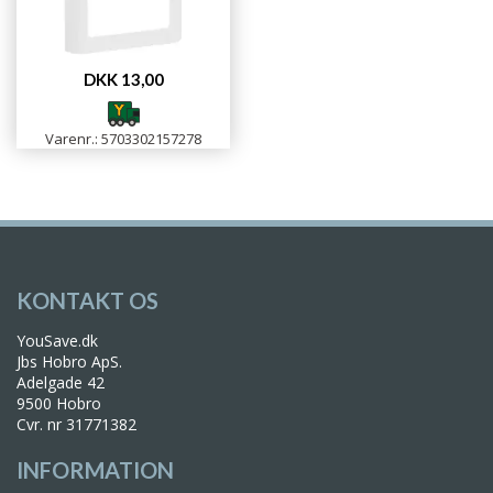
DKK 13,00
Varenr.: 5703302157278
KONTAKT OS
YouSave.dk
Jbs Hobro ApS.
Adelgade 42
9500 Hobro
Cvr. nr 31771382
INFORMATION