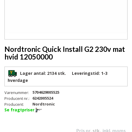
Nordtronic Quick Install G2 230v mat
hvid 12050000
Lager antal:
2134 stk.
Leveringstid:
1-3
hverdage
5704629005525
Varenummer:
6242005524
Producent nr.:
Nordtronic
Producent:
Se fragtpriser
Pris pr.
stk.
inkl. moms