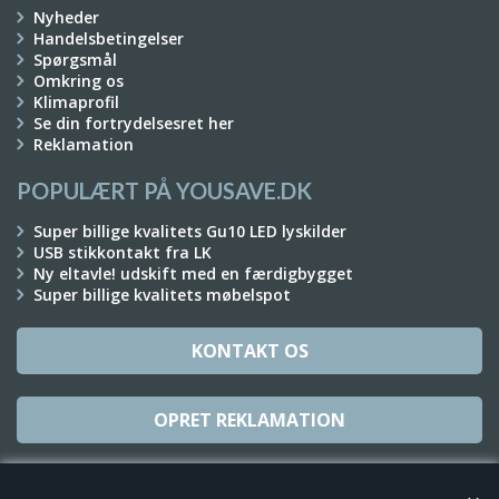
Nyheder
Handelsbetingelser
Spørgsmål
Omkring os
Klimaprofil
Se din fortrydelsesret her
Reklamation
POPULÆRT PÅ YOUSAVE.DK
Super billige kvalitets Gu10 LED lyskilder
USB stikkontakt fra LK
Ny eltavle! udskift med en færdigbygget
Super billige kvalitets møbelspot
KONTAKT OS
OPRET REKLAMATION
TILMELD NYHEDSBREV