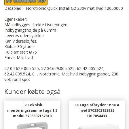
Datablad – Nordtronic Quick Install G2 230v mat hvid 12050000
Egenskaber:
Må indbygges direkte i isoleringen
Indbygningshøjde på 63mm
Leveres uden lyskilde
Kan videresløjfes.
Kipbar 30 grader
Huldiameter: Ø75
Farve: Mat hvid
57 04 629 005 525, 57.04.629.005.525, 62 42 005 524,
62.42.005.524, 0, , Nordtronic, Mat hvid indbygningsspot, 230
volt rund spot
Kunder købte også
Lk Teknisk
LK Fuga afbryder 1P 16 A
monteringsramme fuga 1,5
hvid 5703302153935
modul 5703302157810
1017054433