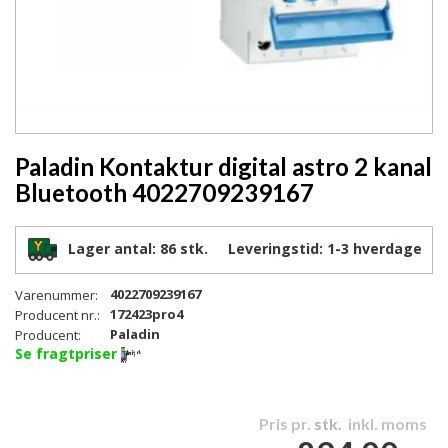
Paladin Kontaktur digital astro 2 kanal
Bluetooth 4022709239167
Lager antal:
86 stk.
Leveringstid:
1-3
hverdage
4022709239167
Varenummer:
172423pro4
Producent nr.:
Paladin
Producent:
Se fragtpriser
Pris pr.
stk.
inkl. moms