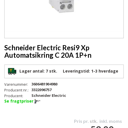
Schneider Electric Resi9 Xp
Automatsikring C 20A 1P+n
Lager antal:
7 stk.
Leveringstid:
1-3
hverdage
3606481904980
Varenummer:
3322096757
Producent nr.:
Schneider Electric
Producent:
Se fragtpriser
Pris pr.
stk.
inkl. moms