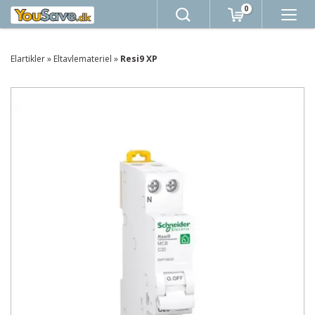
0
Elartikler
»
Eltavlemateriel
»
Resi9 XP