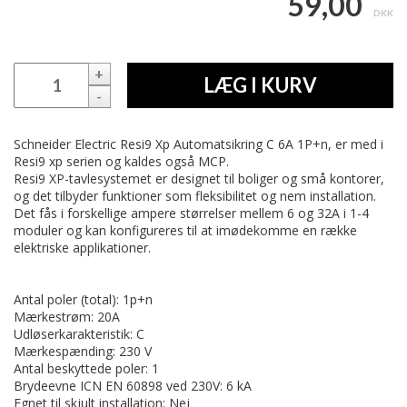
59,00
DKK
+
LÆG I KURV
-
Schneider Electric Resi9 Xp Automatsikring C 6A 1P+n, er med i
Resi9 xp serien og kaldes også MCP.
Resi9 XP-tavlesystemet er designet til boliger og små kontorer,
og det tilbyder funktioner som fleksibilitet og nem installation.
Det fås i forskellige ampere størrelser mellem 6 og 32A i 1-4
moduler og kan konfigureres til at imødekomme en række
elektriske applikationer.
Antal poler (total): 1p+n
Mærkestrøm: 20A
Udløserkarakteristik: C
Mærkespænding: 230 V
Antal beskyttede poler: 1
Brydeevne ICN EN 60898 ved 230V: 6 kA
Egnet til skjult installation: Nej