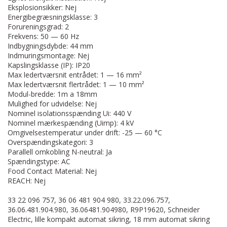
Eksplosionsikker: Nej
Energibegræsningsklasse: 3
Forureningsgrad: 2
Frekvens: 50 — 60 Hz
Indbygningsdybde: 44 mm
Indmuringsmontage: Nej
Kapslingsklasse (IP): IP20
Max ledertværsnit entrådet: 1 — 16 mm²
Max ledertværsnit flertrådet: 1 — 10 mm²
Modul-bredde: 1m a 18mm
Mulighed for udvidelse: Nej
Nominel isolationsspænding Ui: 440 V
Nominel mærkespænding (Uimp): 4 kV
Omgivelsestemperatur under drift: -25 — 60 °C
Overspændingskategori: 3
Parallell omkobling N-neutral: Ja
Spændingstype: AC
Food Contact Material: Nej
REACH: Nej
33 22 096 757, 36 06 481 904 980, 33.22.096.757,
36.06.481.904.980, 36.06481.904980, R9P19620, Schneider
Electric, lille kompakt automat sikring, 18 mm automat sikring