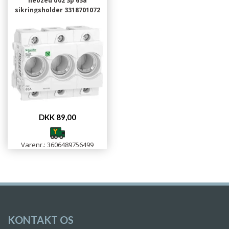
neozed d02 3p 63a
sikringsholder 3318701072
3606489756499
DKK 89,00
Varenr.: 3606489756499
KONTAKT OS