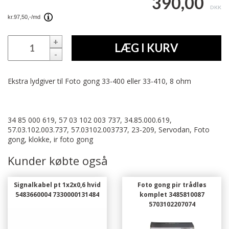
390,00
DKK
+
LÆG I KURV
-
Ekstra lydgiver til Foto gong 33-400 eller 33-410, 8 ohm
34 85 000 619, 57 03 102 003 737, 34.85.000.619,
57.03.102.003.737, 57.03102.003737, 23-209, Servodan, Foto
gong, klokke, ir foto gong
Kunder købte også
Signalkabel pt 1x2x0,6 hvid
Foto gong pir trådløs
5483660004 7330000131484
komplet 3485810087
5703102207074