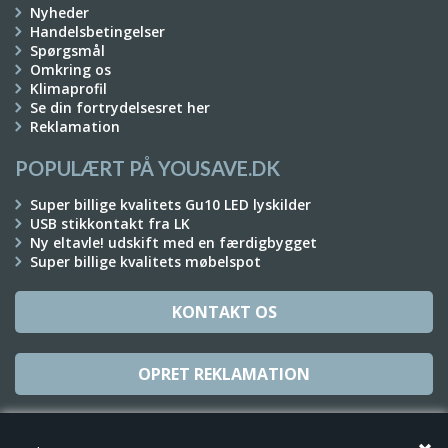
Nyheder
Handelsbetingelser
Spørgsmål
Omkring os
Klimaprofil
Se din fortrydelsesret her
Reklamation
POPULÆRT PÅ YOUSAVE.DK
Super billige kvalitets Gu10 LED lyskilder
USB stikkontakt fra LK
Ny eltavle! udskift med en færdigbygget
Super billige kvalitets møbelspot
KONTAKT OS
OPRET REKLAMATION
TILMELD NYHEDSBREV