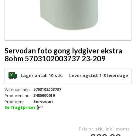
Servodan foto gong lydgiver ekstra
8ohm 5703102003737 23-209
Lager antal:
10 stk.
Leveringstid:
1-3
hverdage
5703102003737
Varenummer:
3485000619
Producent nr.:
Servodan
Producent:
Se fragtpriser
Pris pr.
stk.
inkl. moms