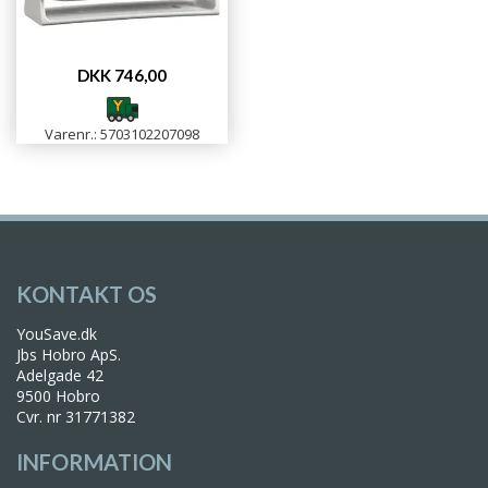
DKK 746,00
Varenr.: 5703102207098
KONTAKT OS
YouSave.dk
Jbs Hobro ApS.
Adelgade 42
9500 Hobro
Cvr. nr 31771382
INFORMATION