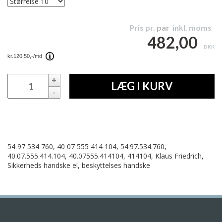
Pris pr.
par
inkl. moms
482,00
DKK
+
LÆG I KURV
-
54 97 534 760, 40 07 555 414 104, 54.97.534.760,
40.07.555.414.104, 40.07555.414104, 414104, Klaus Friedrich,
Sikkerheds handske el, beskyttelses handske