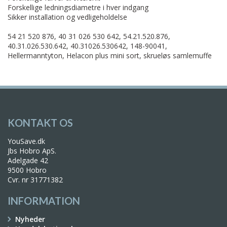
Forskellige ledningsdiametre i hver indgang
Sikker installation og vedligeholdelse
54 21 520 876, 40 31 026 530 642, 54.21.520.876,
40.31.026.530.642, 40.31026.530642, 148-90041,
Hellermanntyton, Helacon plus mini sort, skrueløs samlemuffe
KONTAKT OS
YouSave.dk
Jbs Hobro ApS.
Adelgade 42
9500 Hobro
Cvr. nr 31771382
INFORMATION
Nyheder