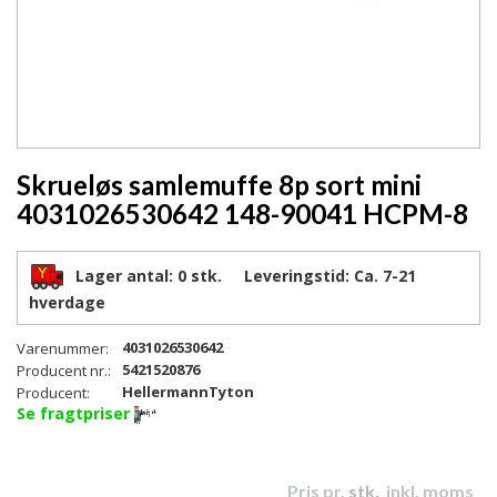
Skrueløs samlemuffe 8p sort mini
4031026530642 148-90041 HCPM-8
Lager antal:
0 stk.
Leveringstid:
Ca. 7-21
hverdage
4031026530642
Varenummer:
5421520876
Producent nr.:
HellermannTyton
Producent:
Se fragtpriser
Pris pr.
stk.
inkl. moms