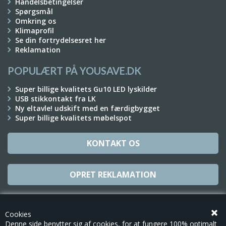
Handelsbetingelser
Spørgsmål
Omkring os
Klimaprofil
Se din fortrydelsesret her
Reklamation
POPULÆRT PÅ YOUSAVE.DK
Super billige kvalitets Gu10 LED lyskilder
USB stikkontakt fra LK
Ny eltavle! udskift med en færdigbygget
Super billige kvalitets møbelspot
KONTAKT OS
OPRET REKLAMATION
TILMELD NYHEDSBREV
Cookies
Denne side benytter sig af cookies, for at fungere 100% optimalt