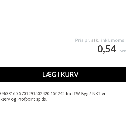
Pris pr.
stk.
inkl. moms
0,54
DKK
LÆG I KURV
039633160 5701291502420 150242 fra ITW Byg / NKT er
 kærv og Profpoint spids.