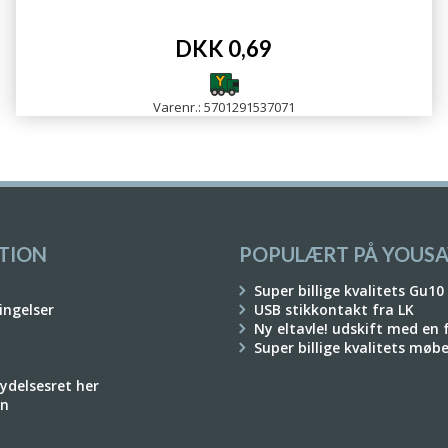
DKK 0,69
Varenr.: 5701291537071
TION
POPULÆRT PÅ YOUSA
Super billige kvalitets Gu10
ingelser
USB stikkontakt fra LK
Ny eltavle! udskift med en
Super billige kvalitets møb
rydelsesret her
on