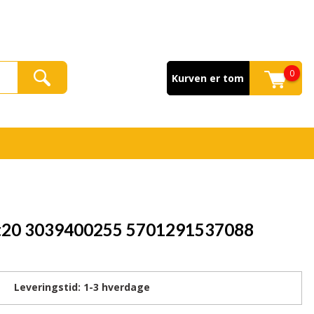
0
Kurven er tom
 t20 3039400255 5701291537088
Leveringstid:
1-3
hverdage