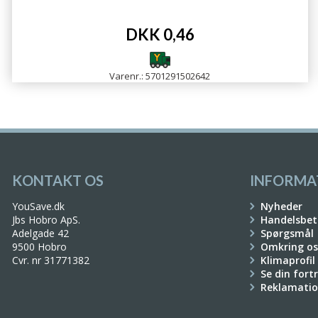
DKK 0,46
Varenr.: 5701291502642
KONTAKT OS
INFORMA
YouSave.dk
Nyheder
Jbs Hobro ApS.
Handelsbet
Adelgade 42
Spørgsmål
9500 Hobro
Omkring os
Cvr. nr 31771382
Klimaprofil
Se din fort
Reklamati