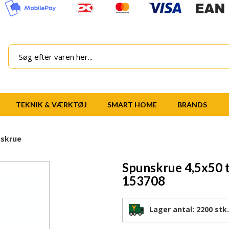
TEKNIK & VÆRKTØJ
SMART HOME
BRANDS
 skrue
Spunskrue 4,5x50
153708
Lager antal:
2200 stk.