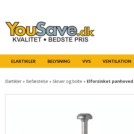
ELARTIKLER
BELYSNING
VVS
VENTILATION
Elartikler
»
Befæstelse
»
Skruer og bolte
»
Elforzinket panhoved