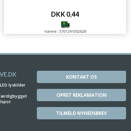
DKK 0,44
Varenr.: 5701291502628
VE.DK
KONTAKT OS
 LED lyskilder
OPRET REKLAMATION
 færdigbygget
elspot
TILMELD NYHEDSBREV