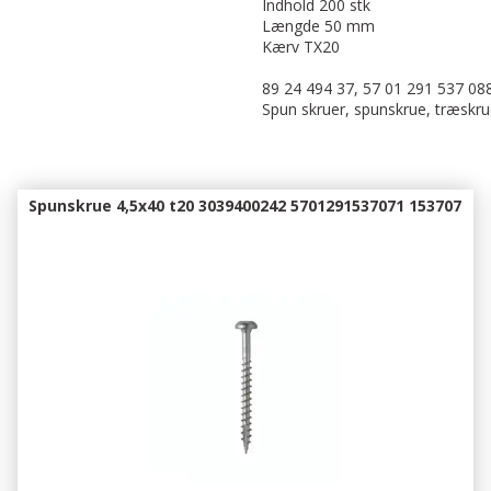
Indhold 200 stk
Længde 50 mm
Kærv TX20
89 24 494 37, 57 01 291 537 088
Spun skruer, spunskrue, træskrue
Spunskrue 4,5x40 t20 3039400242 5701291537071 153707