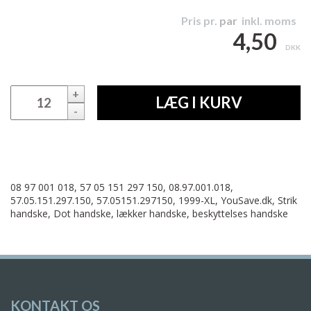
Pris pr.
par
inkl. moms
4,50
DKK
+
LÆG I KURV
-
08 97 001 018, 57 05 151 297 150, 08.97.001.018,
57.05.151.297.150, 57.05151.297150, 1999-XL, YouSave.dk, Strik
handske, Dot handske, lækker handske, beskyttelses handske
KONTAKT OS