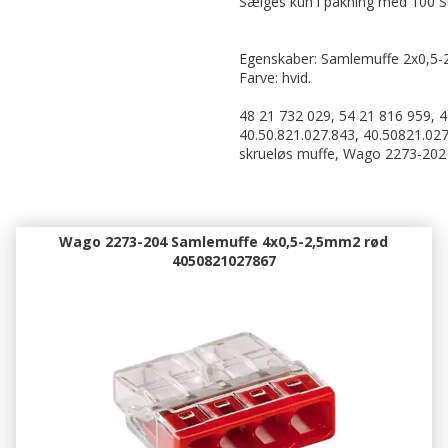
Sælges kun i pakning med 100 S
Egenskaber: Samlemuffe 2x0,5
Farve: hvid.
48 21 732 029, 54 21 816 959, 4
40.50.821.027.843, 40.50821.02
skrueløs muffe, Wago 2273-202
Wago 2273-204 Samlemuffe 4x0,5-2,5mm2 rød
4050821027867