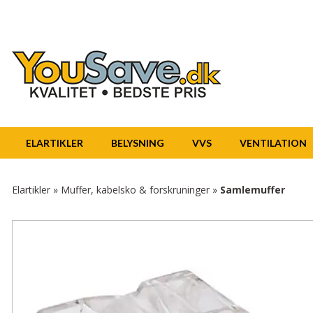
ELARTIKLER
BELYSNING
VVS
VENTILATION
Elartikler
»
Muffer, kabelsko & forskruninger
»
Samlemuffer