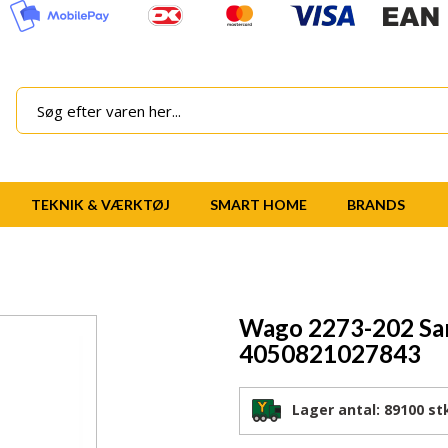
TEKNIK & VÆRKTØJ
SMART HOME
BRANDS
Wago 2273-202 Sa
4050821027843
Lager antal:
89100 st