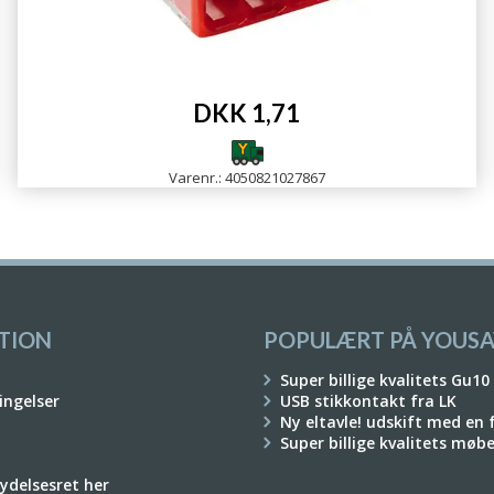
DKK 1,71
Varenr.: 4050821027867
TION
POPULÆRT PÅ YOUSA
Super billige kvalitets Gu10
ingelser
USB stikkontakt fra LK
Ny eltavle! udskift med en
Super billige kvalitets møb
rydelsesret her