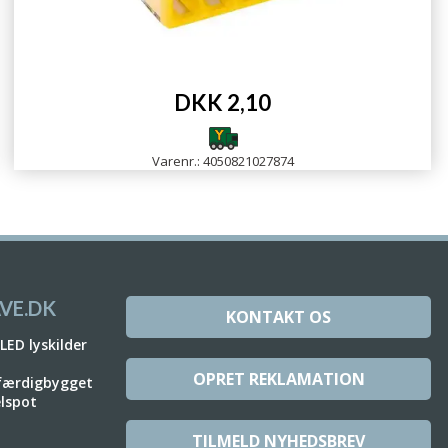
DKK 2,10
Varenr.: 4050821027874
VE.DK
KONTAKT OS
 LED lyskilder
OPRET REKLAMATION
 færdigbygget
elspot
TILMELD NYHEDSBREV