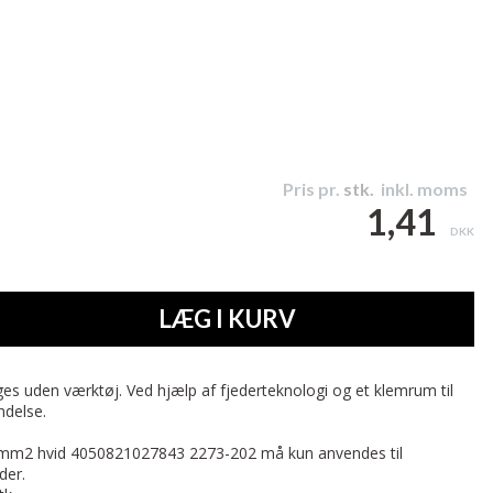
Pris pr.
stk.
inkl. moms
1,41
DKK
LÆG I KURV
 uden værktøj. Ved hjælp af fjederteknologi og et klemrum til
ndelse.
mm2 hvid 4050821027843 2273-202 må kun anvendes til
der.