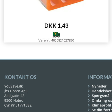
DKK 1,43
Varenr.: 4050821027850
KONTAKT OS
INFORMA
YouSave.dk
Nyheder
Jbs Hobro ApS.
Handelsbet
Adelgade 42
Spørgsmål
9500 Hobro
Omkring os
Cvr. nr 31771382
Klimaprofil
Se din fort