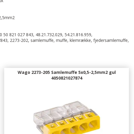
tk
-2,5mm2
0 50 821 027 843, 48.21.732.029, 54.21.816.959,
7843, 2273-202, samlemuffe, muffe, klemrække, fjedersamlemuffe,
Wago 2273-205 Samlemuffe 5x0,5-2,5mm2 gul
4050821027874