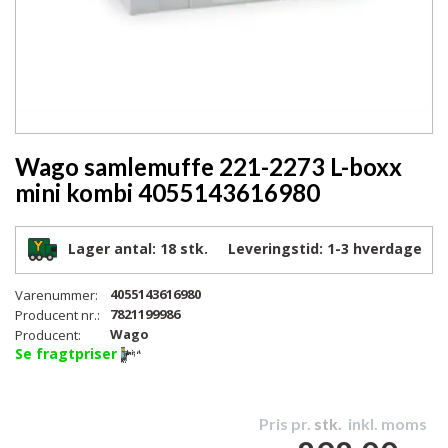
Wago samlemuffe 221-2273 L-boxx
mini kombi 4055143616980
Lager antal:
18 stk.
Leveringstid:
1-3
hverdage
4055143616980
Varenummer:
7821199986
Producent nr.:
Wago
Producent:
Se fragtpriser
Pris pr.
stk.
inkl. moms